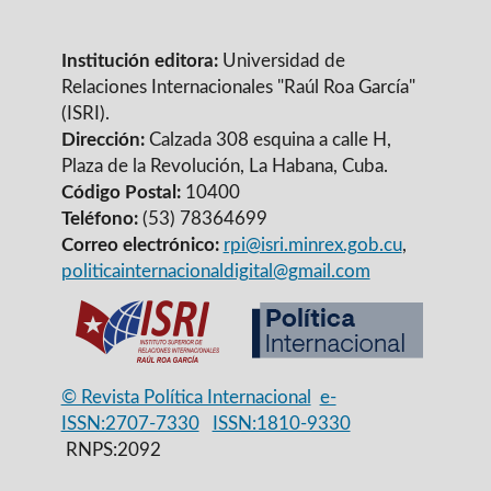
Institución editora:
Universidad de
Relaciones Internacionales "Raúl Roa García"
(ISRI).
Dirección:
Calzada 308 esquina a calle H,
Plaza de la Revolución, La Habana, Cuba.
Código Postal:
10400
Teléfono:
(53) 78364699
Correo electrónico:
rpi@isri.minrex.gob.cu
,
politicainternacionaldigital@gmail.com
© Revista Política Internacional
e-
ISSN:2707-7330
ISSN:1810-9330
RNPS:2092