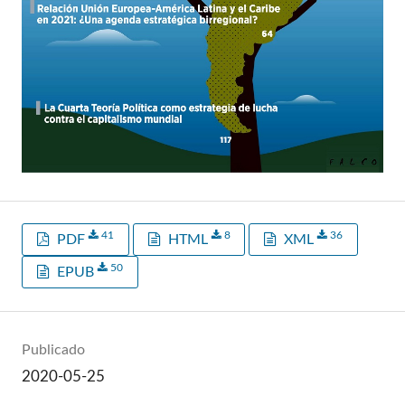
41
8
36
PDF
HTML
XML
50
EPUB
Publicado
2020-05-25