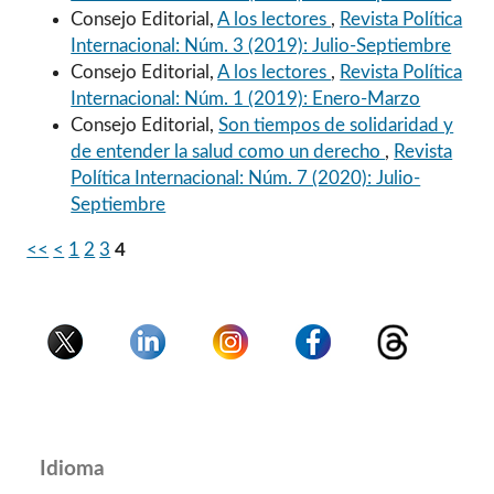
Consejo Editorial,
A los lectores
,
Revista Política
Internacional: Núm. 3 (2019): Julio-Septiembre
Consejo Editorial,
A los lectores
,
Revista Política
Internacional: Núm. 1 (2019): Enero-Marzo
Consejo Editorial,
Son tiempos de solidaridad y
de entender la salud como un derecho
,
Revista
Política Internacional: Núm. 7 (2020): Julio-
Septiembre
<<
<
1
2
3
4
Idioma