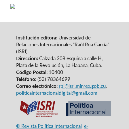
Institución editora:
Universidad de
Relaciones Internacionales "Raúl Roa García"
(ISRI).
Dirección:
Calzada 308 esquina a calle H,
Plaza de la Revolución, La Habana, Cuba.
Código Postal:
10400
Teléfono:
(53) 78364699
Correo electrónico:
rpi@isri.minrex.gob.cu
,
politicainternacionaldigital@gmail.com
© Revista Política Internacional
e-