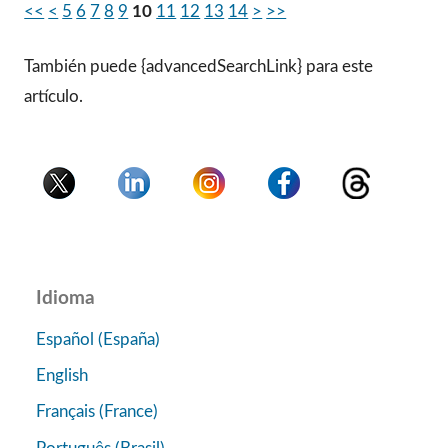
<<
<
5
6
7
8
9
10
11
12
13
14
>
>>
También puede {advancedSearchLink} para este
artículo.
Idioma
Español (España)
English
Français (France)