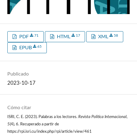
71
17
58
PDF
HTML
XML
65
EPUB
Publicado
2023-10-17
Cómo citar
ISRI, C. E. (2023). Palabras a los lectores.
Revista Política Internacional
,
5
(4), 6. Recuperado a partir de
https://rpi.isri.cu/index.php/rpi/article/view/461