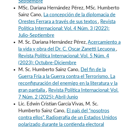
Septiembre
MSc. Dariana Hernández Pérez, MSc. Humberto
Sainz Cano,
La concepción de la diplomacia de
Orestes Ferrara a través de sus textos
,
Revista
Política Internacional: Vol. 4 Núm. 3 (2022):
Julio-Septiembre
M. Sc. Dariana Hernández Pérez,
Acercamiento a
la vida y obra del Dr. C. Oscar Zanetti Lecuona
,
Revista Política Internacional: Vol. 5 Núm. 4
(2023): Octubre-Diciembre
M. Sc. Humberto Sainz Cano,
Del fin de la
Guerra Fría a la Guerra contra el Terrorismo. La
reconfiguración del enemigo en la literatura y la
gran pantalla
,
Revista Política Internacional: Vol.
7 Núm. 2 (2025): Abril-Junio
Lic. Edwin Cristian García Vivas, M. Sc.
Humberto Sainz Cano,
El país del “nosotros
contra ellos”. Radiografía de un Estados Unidos
polarizado durante la contienda electoral