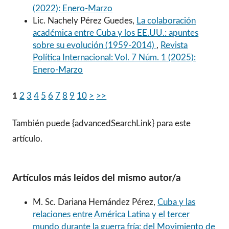
(2022): Enero-Marzo
Lic. Nachely Pérez Guedes,
La colaboración
académica entre Cuba y los EE.UU.: apuntes
sobre su evolución (1959-2014)
,
Revista
Política Internacional: Vol. 7 Núm. 1 (2025):
Enero-Marzo
1
2
3
4
5
6
7
8
9
10
>
>>
También puede {advancedSearchLink} para este
artículo.
Artículos más leídos del mismo autor/a
M. Sc. Dariana Hernández Pérez,
Cuba y las
relaciones entre América Latina y el tercer
mundo durante la guerra fría: del Movimiento de