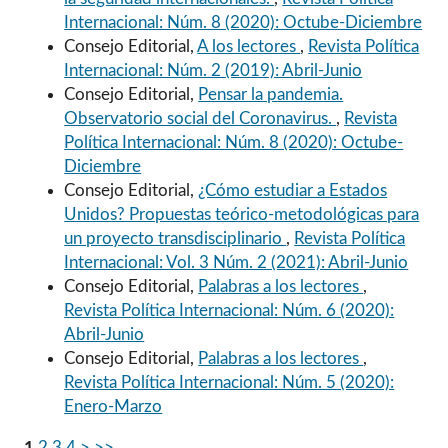
Internacional: Núm. 8 (2020): Octube-Diciembre
Consejo Editorial,
A los lectores
,
Revista Política
Internacional: Núm. 2 (2019): Abril-Junio
Consejo Editorial,
Pensar la pandemia.
Observatorio social del Coronavirus.
,
Revista
Política Internacional: Núm. 8 (2020): Octube-
Diciembre
Consejo Editorial,
¿Cómo estudiar a Estados
Unidos? Propuestas teórico-metodológicas para
un proyecto transdisciplinario
,
Revista Política
Internacional: Vol. 3 Núm. 2 (2021): Abril-Junio
Consejo Editorial,
Palabras a los lectores
,
Revista Política Internacional: Núm. 6 (2020):
Abril-Junio
Consejo Editorial,
Palabras a los lectores
,
Revista Política Internacional: Núm. 5 (2020):
Enero-Marzo
1
2
3
4
>
>>