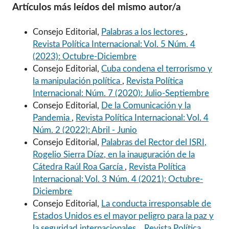
Artículos más leídos del mismo autor/a
Consejo Editorial,
Palabras a los lectores
,
Revista Política Internacional: Vol. 5 Núm. 4
(2023): Octubre-Diciembre
Consejo Editorial,
Cuba condena el terrorismo y
la manipulación política
,
Revista Política
Internacional: Núm. 7 (2020): Julio-Septiembre
Consejo Editorial,
De la Comunicación y la
Pandemia
,
Revista Política Internacional: Vol. 4
Núm. 2 (2022): Abril - Junio
Consejo Editorial,
Palabras del Rector del ISRI,
Rogelio Sierra Díaz, en la inauguración de la
Cátedra Raúl Roa García
,
Revista Política
Internacional: Vol. 3 Núm. 4 (2021): Octubre-
Diciembre
Consejo Editorial,
La conducta irresponsable de
Estados Unidos es el mayor peligro para la paz y
la seguridad internacionales.
,
Revista Política