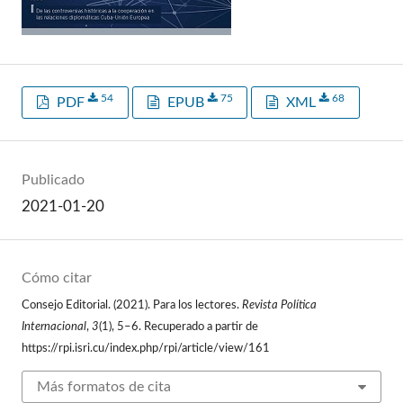
54
75
68
PDF
EPUB
XML
Publicado
2021-01-20
Cómo citar
Consejo Editorial. (2021). Para los lectores.
Revista Política
Internacional
,
3
(1), 5–6. Recuperado a partir de
https://rpi.isri.cu/index.php/rpi/article/view/161
Más formatos de cita