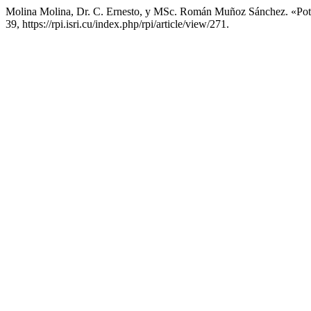
Molina Molina, Dr. C. Ernesto, y MSc. Román Muñoz Sánchez. «Po
39, https://rpi.isri.cu/index.php/rpi/article/view/271.