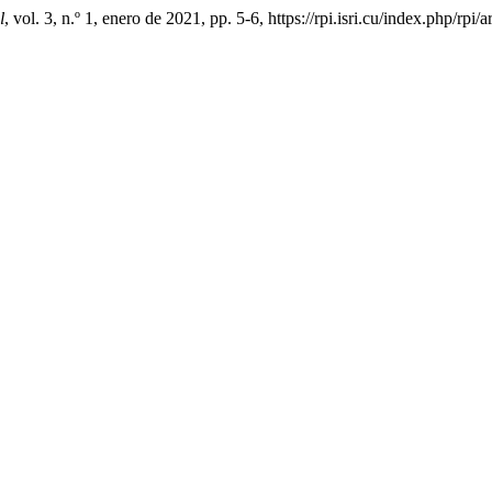
l
, vol. 3, n.º 1, enero de 2021, pp. 5-6, https://rpi.isri.cu/index.php/rpi/