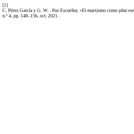
[1]
C. Pérez García y G. W. . Paz Escuellar, «El marxismo como pilar es
n.º 4, pp. 148–156, oct. 2021.