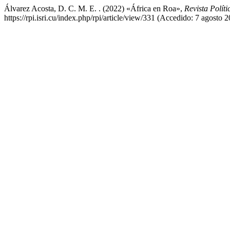
Álvarez Acosta, D. C. M. E. . (2022) «África en Roa»,
Revista Políti
https://rpi.isri.cu/index.php/rpi/article/view/331 (Accedido: 7 agosto 2