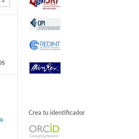
OS
a
Crea tu identificador
ns