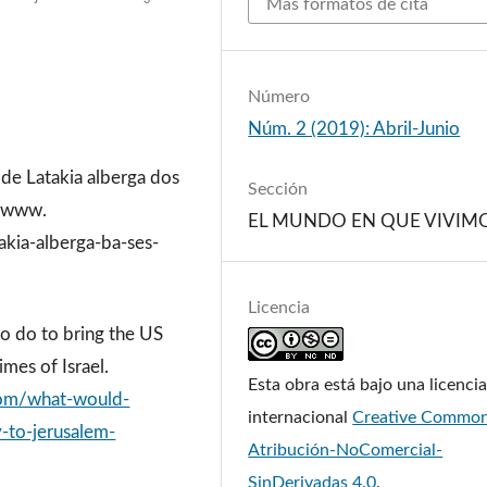
Más formatos de cita
Número
Núm. 2 (2019): Abril-Junio
 de Latakia alberga dos
Sección
//www.
EL MUNDO EN QUE VIVIM
takia-alberga-ba-ses-
m
Licencia
o do to bring the US
mes of Israel.
Esta obra está bajo una licenci
com/what-would-
internacional
Creative Commo
-to-jerusalem-
Atribución-NoComercial-
SinDerivadas 4.0
.