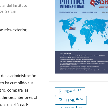
lar del Instituto
Roa García
olítica exterior,
s de la administración
to ha cumplido sus
ero, compara las
198
PDF
identes anteriores, al
74
HTML
zas en el área. El
76