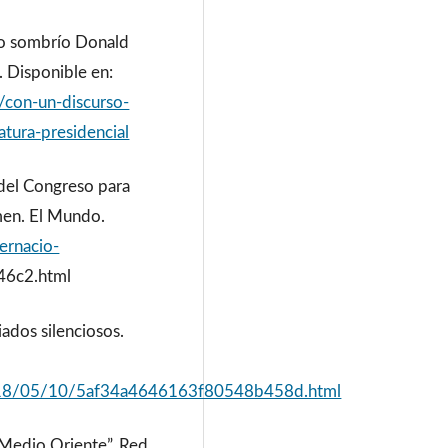
rso sombrío Donald
. Disponible en:
con-un-discurso-
atura-presidencial
 del Congreso para
emen. El Mundo.
ernacio-
46c2.html
iados silenciosos.
2018/05/10/5af34a4646163f80548b458d.html
 Medio Oriente”. Red