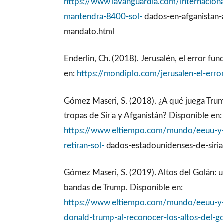
https://www.lavanguardia.com/internac
mantendra-8400-sol-
dados-en-afganistan-a
mandato.html
Enderlin, Ch. (2018). Jerusalén, el error fu
en:
https://mondiplo.com/jerusalen-el-erro
Gómez Maseri, S. (2018). ¿A qué juega Trum
tropas de Siria y Afganistán? Disponible en:
https://www.eltiempo.com/mundo/eeuu-y-
retiran-sol-
dados-estadounidenses-de-siri
Gómez Maseri, S. (2019). Altos del Golán: u
bandas de Trump. Disponible en:
https://www.eltiempo.com/mundo/eeuu-y
donald-trump-al-reconocer-los-altos-del-