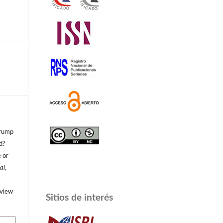
Trump
d?
 or
al
,
/view
Sitios de interés