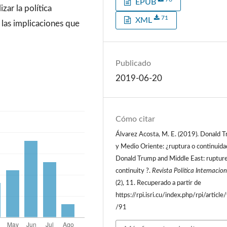
EPUB
zar la política
71
XML
 las implicaciones que
Publicado
2019-06-20
Cómo citar
Álvarez Acosta, M. E. (2019). Donald 
y Medio Oriente: ¿ruptura o continuida
Donald Trump and Middle East: rupture
continuity ?.
Revista Política Internacion
(2), 11. Recuperado a partir de
https://rpi.isri.cu/index.php/rpi/article
/91