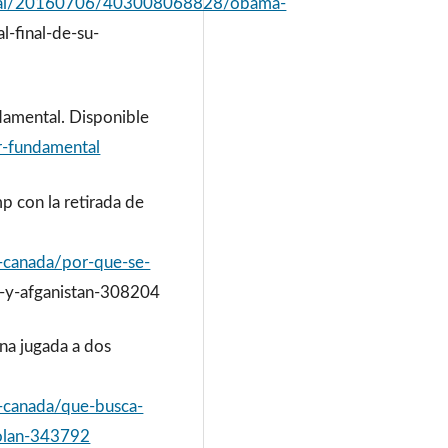
ional/20160706/403008068828/obama-
l-final-de-su-
ndamental. Disponible
r-fundamental
p con la retirada de
canada/por-que-se-
a-y-afganistan-308204
na jugada a dos
-canada/que-busca-
golan-343792