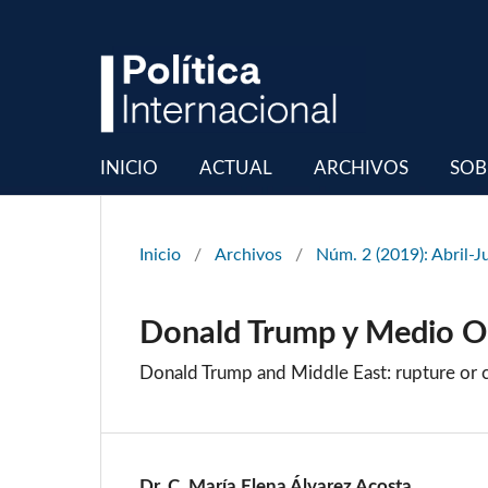
INICIO
ACTUAL
ARCHIVOS
SOB
Inicio
/
Archivos
/
Núm. 2 (2019): Abril-J
Donald Trump y Medio Or
Donald Trump and Middle East: rupture or c
Dr. C. María Elena Álvarez Acosta