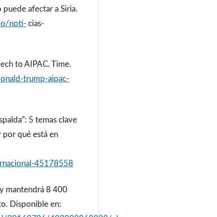
puede afectar a Siria.
o/noti-
cias-
eech to AIPAC. Time.
onald-trump-aipac-
spalda”: 5 temas clave
y por qué está en
ernacional-45178558
 y mantendrá 8 400
to. Disponible en: