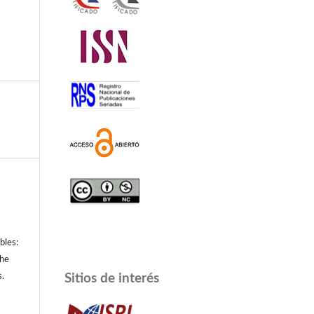
bles:
the
Sitios de interés
s.