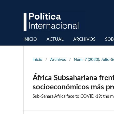
INICIO
ACTUAL
ARCHIVOS
SOB
Inicio
/
Archivos
/
Núm. 7 (2020): Julio-
África Subsahariana fren
socioeconómicos más pr
Sub-Sahara Africa face to COVID-19: the m