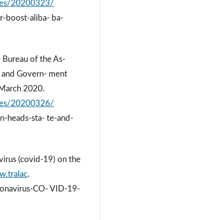
eases/20200323/
r-boost-aliba- ba-
 Bureau of the As-
e and Govern- ment
 March 2020.
eases/20200326/
-heads-sta- te-and-
virus (covid-19) on the
w.tralac
.
ronavirus-CO- VID-19-