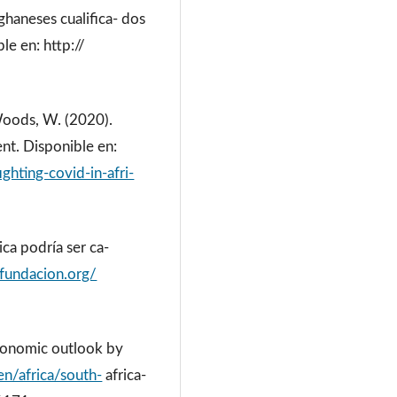
haneses cualifica- dos
le en: http://
 Woods, W. (2020).
nt. Disponible en:
hting-covid-in-afri-
ca podría ser ca-
afundacion.org/
economic outlook by
en/africa/south-
africa-