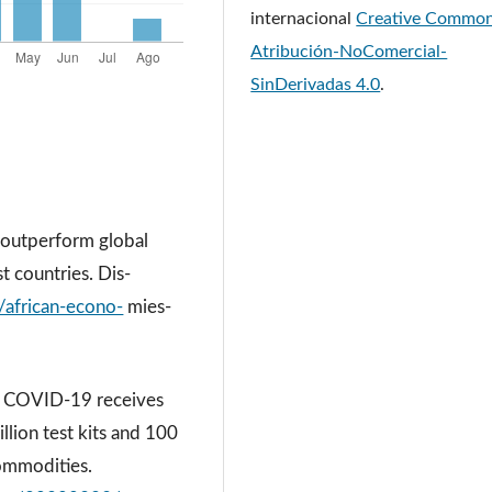
internacional
Creative Commo
Atribución-NoComercial-
SinDerivadas 4.0
.
 outperform global
t countries. Dis-
/african-econo-
mies-
nst COVID-19 receives
llion test kits and 100
commodities.