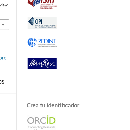
/view
bre
OS
Crea tu identificador
a