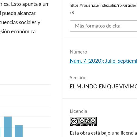
ica. Esto apunta a un
https://rpi.isri.cu/index.php/rpi/article
í pueda alcanzar
/8
uencias sociales y
Más formatos de cita
esión económica
Número
Núm. 7 (2020): Julio-Septiem
Sección
EL MUNDO EN QUE VIVIM
Licencia
Esta obra está bajo una licenci