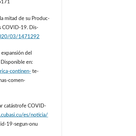
6171
la mitad de su Produc-
rus COVID-19. Dis-
/2020/03/1471292
a expansión del
Disponible en:
rica-continen-
te-
mas-comen-
tar catástrofe COVID-
cubasi.cu/es/noticia/
ovid-19-segun-onu