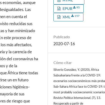
HTML
les economías, aunque
95
EPUB
 desigualdades. Las
157
nen en cuenta el
XML
 visto reducidas sus
cas y han minimizado
Publicado
En este proceso de
2020-07-16
 los más afectados,
ria y la carencia de
ción del coronavirus ha
Cómo citar
nos y de la
Silverio González, Y. (2020). África
que África tiene todas
Subsahariana frente a la COVID-19:
irse un en futuro
escenarios socioeconómicos más proba
iciones higiénico-
Sub-Sahara Africa face to COVID-19: 
most probably socioeconomic scenario
 mayoría de sus
Revista Política Internacional
, (7), 13.
ores de riesgo que
Recuperado a partir de