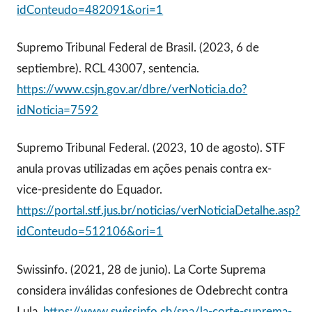
idConteudo=482091&ori=1
Supremo Tribunal Federal de Brasil. (2023, 6 de
septiembre). RCL 43007, sentencia.
https://www.csjn.gov.ar/dbre/verNoticia.do?
idNoticia=7592
Supremo Tribunal Federal. (2023, 10 de agosto). STF
anula provas utilizadas em ações penais contra ex-
vice-presidente do Equador.
https://portal.stf.jus.br/noticias/verNoticiaDetalhe.asp?
idConteudo=512106&ori=1
Swissinfo. (2021, 28 de junio). La Corte Suprema
considera inválidas confesiones de Odebrecht contra
Lula.
https://www.swissinfo.ch/spa/la-corte-suprema-