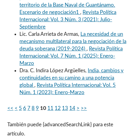
territorio de la Base Naval de Guantánamo.
Escenario de negociación1
,
Revista Política
Internacional: Vol. 3 Núm. 3 (2021): Julio-
Septiembre
Lic. Carla Arrieta de Armas,
La necesidad de un
mecanismo multilateral para la negociación de la
deuda soberana (2019-2024)
,
Revista Política
Internacional: Vol. 7 Núm. 1 (2025): Enero-
Marzo
Dra. C. Indira López Argüelles,
India, cambios y
continuidades en su camino a una potencia
global
,
Revista Política Internacional: Vol. 5
Núm. 1 (2023): Enero-Marzo
<<
<
5
6
7
8
9
10
11
12
13
14
>
>>
También puede {advancedSearchLink} para este
artículo.