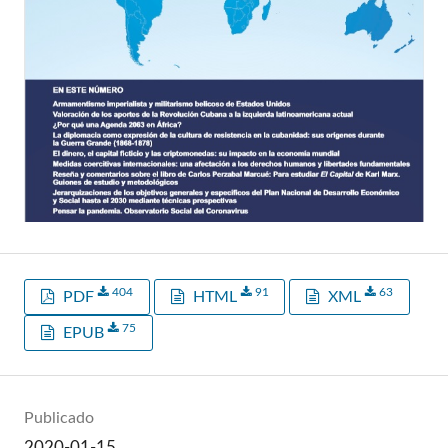
404
91
63
PDF
HTML
XML
75
EPUB
Publicado
2020-01-15