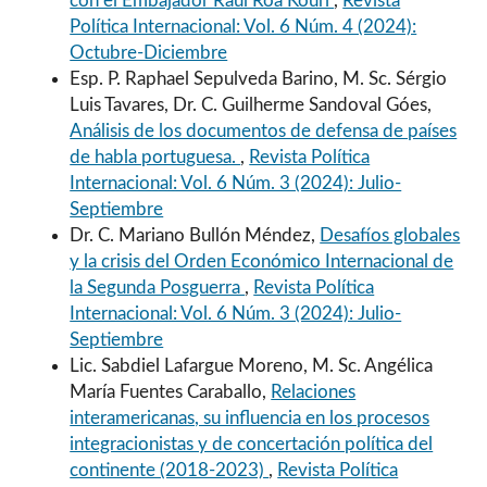
con el Embajador Raúl Roa Kourí
,
Revista
Política Internacional: Vol. 6 Núm. 4 (2024):
Octubre-Diciembre
Esp. P. Raphael Sepulveda Barino, M. Sc. Sérgio
Luis Tavares, Dr. C. Guilherme Sandoval Góes,
Análisis de los documentos de defensa de países
de habla portuguesa.
,
Revista Política
Internacional: Vol. 6 Núm. 3 (2024): Julio-
Septiembre
Dr. C. Mariano Bullón Méndez,
Desafíos globales
y la crisis del Orden Económico Internacional de
la Segunda Posguerra
,
Revista Política
Internacional: Vol. 6 Núm. 3 (2024): Julio-
Septiembre
Lic. Sabdiel Lafargue Moreno, M. Sc. Angélica
María Fuentes Caraballo,
Relaciones
interamericanas, su influencia en los procesos
integracionistas y de concertación política del
continente (2018-2023)
,
Revista Política