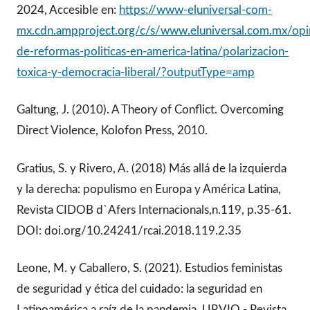
2024, Accesible en:
https://www-eluniversal-com-
mx.cdn.ampproject.org/c/s/www.eluniversal.com.mx/opi
de-reformas-politicas-en-america-latina/polarizacion-
toxica-y-democracia-liberal/?outputType=amp
Galtung, J. (2010). A Theory of Conflict. Overcoming
Direct Violence, Kolofon Press, 2010.
Gratius, S. y Rivero, A. (2018) Más allá de la izquierda
y la derecha: populismo en Europa y América Latina,
Revista CIDOB d`Afers Internacionals,n.119, p.35-61.
DOI: doi.org/10.24241/rcai.2018.119.2.35
Leone, M. y Caballero, S. (2021). Estudios feministas
de seguridad y ética del cuidado: la seguridad en
Latinoamérica a raíz de la pandemia, URVIO - Revista