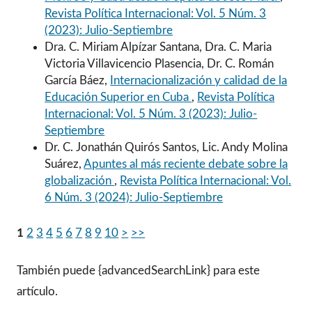
Revista Política Internacional: Vol. 5 Núm. 3
(2023): Julio-Septiembre
Dra. C. Miriam Alpízar Santana, Dra. C. Maria
Victoria Villavicencio Plasencia, Dr. C. Román
García Báez,
Internacionalización y calidad de la
Educación Superior en Cuba
,
Revista Política
Internacional: Vol. 5 Núm. 3 (2023): Julio-
Septiembre
Dr. C. Jonathán Quirós Santos, Lic. Andy Molina
Suárez,
Apuntes al más reciente debate sobre la
globalización
,
Revista Política Internacional: Vol.
6 Núm. 3 (2024): Julio-Septiembre
1
2
3
4
5
6
7
8
9
10
>
>>
También puede {advancedSearchLink} para este
artículo.