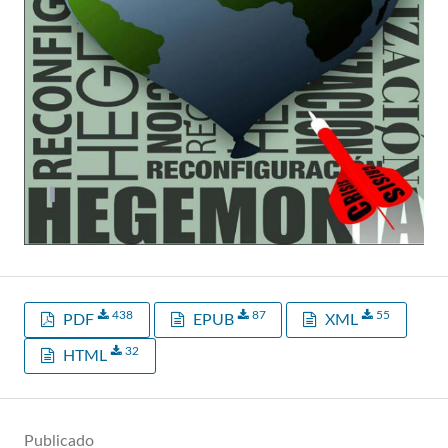
438
87
55
PDF
EPUB
XML
32
HTML
Publicado