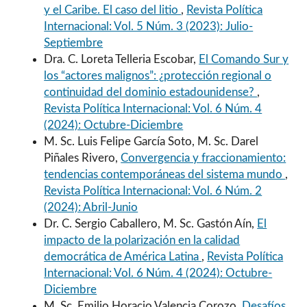
y el Caribe. El caso del litio
,
Revista Política
Internacional: Vol. 5 Núm. 3 (2023): Julio-
Septiembre
Dra. C. Loreta Telleria Escobar,
El Comando Sur y
los “actores malignos”: ¿protección regional o
continuidad del dominio estadounidense?
,
Revista Política Internacional: Vol. 6 Núm. 4
(2024): Octubre-Diciembre
M. Sc. Luis Felipe García Soto, M. Sc. Darel
Piñales Rivero,
Convergencia y fraccionamiento:
tendencias contemporáneas del sistema mundo
,
Revista Política Internacional: Vol. 6 Núm. 2
(2024): Abril-Junio
Dr. C. Sergio Caballero, M. Sc. Gastón Aín,
El
impacto de la polarización en la calidad
democrática de América Latina
,
Revista Política
Internacional: Vol. 6 Núm. 4 (2024): Octubre-
Diciembre
M. Sc. Emilio Horacio Valencia Corozo,
Desafíos