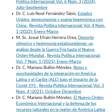
Política Internacional: Vol. 6 Núm. 3 (2024):
Julio-Septiembre
Dr. C. Luis René Fernández Tabío,
Estados
Unidos, geoeconomía y pugna hegemónica con
China
,
Revista Política Internacional: Vol. 4 Núm.
1 (2022): Enero-Marzo
M. Sc. Josué Efraín Herrera Orea,
Deporte
olímpico y hegemonía estadounidense: un
análisis desde la Guerra Fría hasta el Nuevo
Orden Mundial
,
Revista Política Internacional:
Vol. 7 Núm. 1 (2025): Enero-Marzo
Dr. C. Mariano Bullón Méndez,
Retos y
oportunidades de la integración en América
Latina y el Caribe (ALC) bajo el impacto de la
Covid-191
,
Revista Política Internacional: Vol. 3
Núm. 4 (2021): Octubre-Diciembre
Dr. C. Mariano Bullón Méndez,
El Nuevo Orden
Económico Internacional y la defensa de los
recursos naturales en la región de América Latina