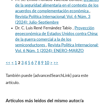
de la seguridad alimentaria en el contexto de los
acuerdos de complementación económica
,
Revista Política Internacional: Vol. 6 Núm. 3
(2024): Julio-Septiembre
Dr. C. Luis René Fernández Tabío ,
Proyección
geoeconómica de Estados Unidos contra China:
de la guerra comercial a la de los
semiconductores
,
Revista Política Internacional:
Vol. 6 Núm. 1 (2024): ENERO-MARZO
<<
<
1
2
3
4
5
6
7
8
9
10
>
>>
También puede {advancedSearchLink} para este
artículo.
Artículos más leídos del mismo autor/a