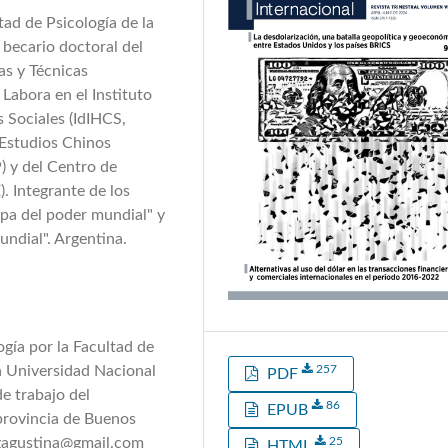
tad de Psicología de la
 becario doctoral del
as y Técnicas
Labora en el Instituto
 Sociales (IdIHCS,
Estudios Chinos
) y del Centro de
. Integrante de los
pa del poder mundial" y
undial". Argentina.
ogía por la Facultad de
a Universidad Nacional
257
PDF
de trabajo del
86
EPUB
 provincia de Buenos
igagustina@gmail.com
25
HTML