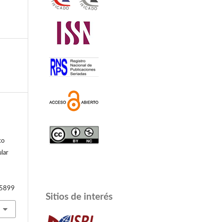
co
ular
55899
Sitios de interés