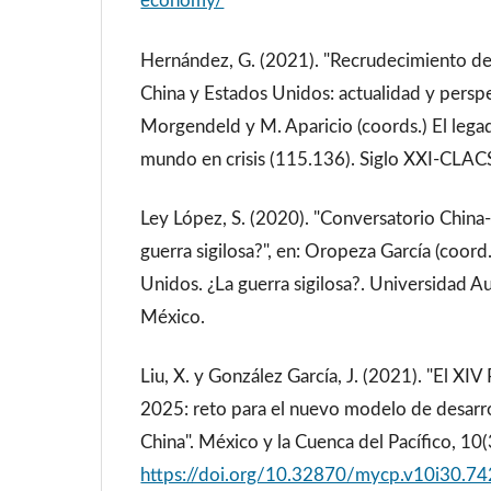
economy/
Hernández, G. (2021). "Recrudecimiento de 
China y Estados Unidos: actualidad y perspec
Morgendeld y M. Aparicio (coords.) El leg
mundo en crisis (115.136). Siglo XXI-CLA
Ley López, S. (2020). "Conversatorio China
guerra sigilosa?", en: Oropeza García (coord
Unidos. ¿La guerra sigilosa?. Universidad
México.
Liu, X. y González García, J. (2021). "El XI
2025: reto para el nuevo modelo de desar
China". México y la Cuenca del Pacífico, 10
https://doi.org/10.32870/mycp.v10i30.74