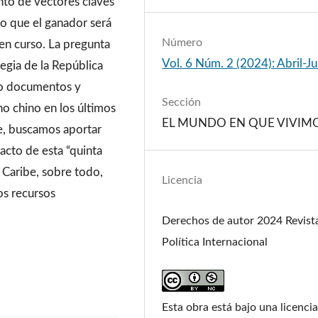
to de vectores claves
ro que el ganador será
Número
 en curso. La pregunta
Vol. 6 Núm. 2 (2024): Abril-J
egia de la República
do documentos y
Sección
no chino en los últimos
EL MUNDO EN QUE VIVIM
e, buscamos aportar
acto de esta “quinta
l Caribe, sobre todo,
Licencia
os recursos
Derechos de autor 2024 Revist
Política Internacional
Esta obra está bajo una licenci