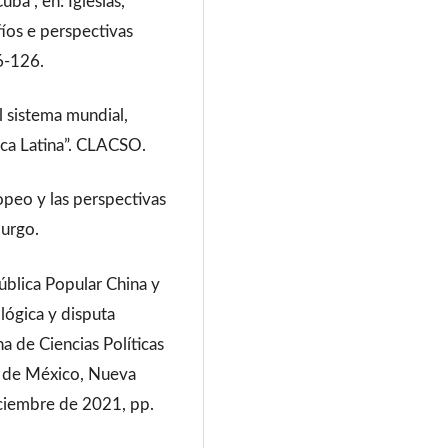
a", en: Iglesias,
fíos e perspectivas
6-126.
 sistema mundial,
rica Latina”. CLACSO.
peo y las perspectivas
burgo.
pública Popular China y
lógica y disputa
na de Ciencias Políticas
a de México, Nueva
ciembre de 2021, pp.