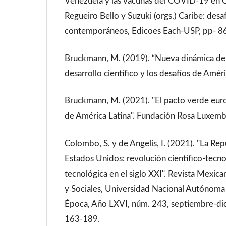
Venezuela y las vacunas del COVID-19 en Cub
Regueiro Bello y Suzuki (orgs.) Caribe: desa
contemporáneos, Edicoes Each-USP, pp- 8
Bruckmann, M. (2019). “Nueva dinámica del
desarrollo científico y los desafíos de Amé
Bruckmann, M. (2021). "El pacto verde euro
de América Latina". Fundación Rosa Luxem
Colombo, S. y de Angelis, I. (2021). "La Re
Estados Unidos: revolución científico-tecno
tecnológica en el siglo XXI". Revista Mexica
y Sociales, Universidad Nacional Autónom
Época, Año LXVI, núm. 243, septiembre-di
163-189.