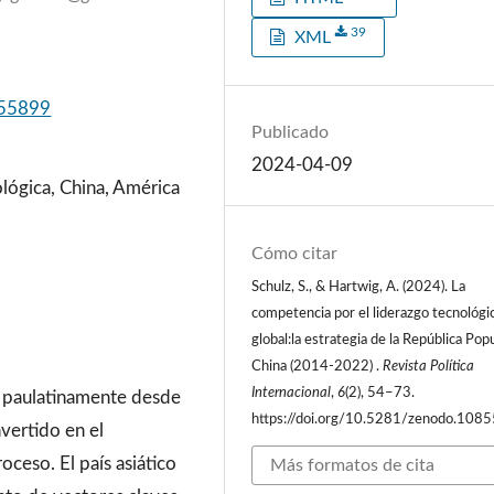
39
XML
855899
Publicado
2024-04-09
ológica, China, América
Cómo citar
Schulz, S., & Hartwig, A. (2024). La
competencia por el liderazgo tecnológi
global:la estrategia de la República Pop
China (2014-2022) .
Revista Política
Internacional
,
6
(2), 54–73.
a paulatinamente desde
https://doi.org/10.5281/zenodo.108
nvertido en el
oceso. El país asiático
Más formatos de cita