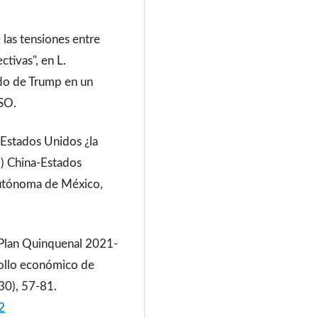
las tensiones entre
tivas", en L.
ado de Trump en un
CSO.
-Estados Unidos ¿la
.) China-Estados
 Autónoma de México,
V Plan Quinquenal 2021-
rollo económico de
(30), 57-81.
2