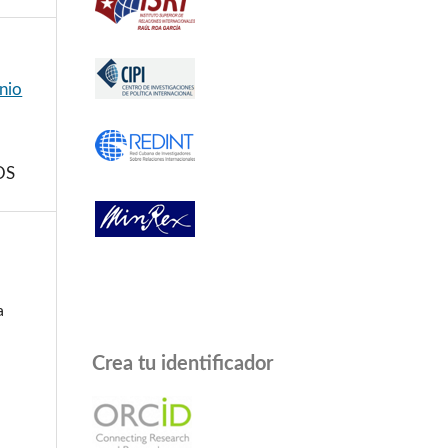
unio
OS
a
Crea tu identificador
a