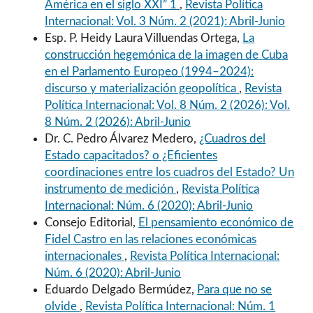
América en el siglo XXI” 1
,
Revista Política
Internacional: Vol. 3 Núm. 2 (2021): Abril-Junio
Esp. P. Heidy Laura Villuendas Ortega,
La
construcción hegemónica de la imagen de Cuba
en el Parlamento Europeo (1994–2024):
discurso y materialización geopolítica
,
Revista
Política Internacional: Vol. 8 Núm. 2 (2026): Vol.
8 Núm. 2 (2026): Abril-Junio
Dr. C. Pedro Álvarez Medero,
¿Cuadros del
Estado capacitados? o ¿Eficientes
coordinaciones entre los cuadros del Estado? Un
instrumento de medición
,
Revista Política
Internacional: Núm. 6 (2020): Abril-Junio
Consejo Editorial,
El pensamiento económico de
Fidel Castro en las relaciones económicas
internacionales
,
Revista Política Internacional:
Núm. 6 (2020): Abril-Junio
Eduardo Delgado Bermúdez,
Para que no se
olvide
,
Revista Política Internacional: Núm. 1