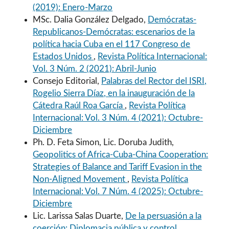
(2019): Enero-Marzo
MSc. Dalia González Delgado,
Demócratas-
Republicanos-Demócratas: escenarios de la
política hacia Cuba en el 117 Congreso de
Estados Unidos
,
Revista Política Internacional:
Vol. 3 Núm. 2 (2021): Abril-Junio
Consejo Editorial,
Palabras del Rector del ISRI,
Rogelio Sierra Díaz, en la inauguración de la
Cátedra Raúl Roa García
,
Revista Política
Internacional: Vol. 3 Núm. 4 (2021): Octubre-
Diciembre
Ph. D. Feta Simon, Lic. Doruba Judith,
Geopolitics of Africa-Cuba-China Cooperation:
Strategies of Balance and Tariff Evasion in the
Non-Aligned Movement
,
Revista Política
Internacional: Vol. 7 Núm. 4 (2025): Octubre-
Diciembre
Lic. Larissa Salas Duarte,
De la persuasión a la
coerción: Diplomacia pública y control