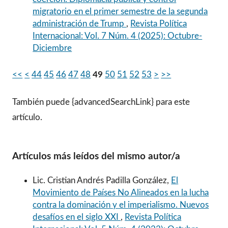
migratorio en el primer semestre de la segunda
administración de Trump
,
Revista Política
Internacional: Vol. 7 Núm. 4 (2025): Octubre-
Diciembre
<<
<
44
45
46
47
48
49
50
51
52
53
>
>>
También puede {advancedSearchLink} para este
artículo.
Artículos más leídos del mismo autor/a
Lic. Cristian Andrés Padilla González,
El
Movimiento de Países No Alineados en la lucha
contra la dominación y el imperialismo. Nuevos
desafíos en el siglo XXI
,
Revista Política