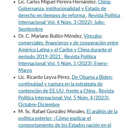
Lic. Carlos Miguel Pereira Hernández,
China:
Gobernanza, institucionalidad y Estado de
derecho en tiempos de reforma
,
Revista Política
Internacional: Vol. 4 Núm. 3 (2022): Julio-
Septiembre
Dr. C. Mariano Bullón Méndez,
Vínculos
comerciales, financieros y de cooperación entre
América Latina y el Caribe y China durante el
periodo 2019-2021
,
Revista Política
Internacional: Vol. 5 Núm. 1 (2023): Enero-
Marzo
Lic. Ricardo Leyva Pérez,
De Obama a Biden:
continuidad y ruptura en la estrategia de
contención de EE.UU. frente a China
,
Revista
Política Internacional: Vol. 5 Núm. 4 (2023):
Octubre-Diciembre
M. Sc. Rafael González Morales,
El análisis de la
política exterior: ¿Cómo explicar el
comportamiento de los Estados nación en el