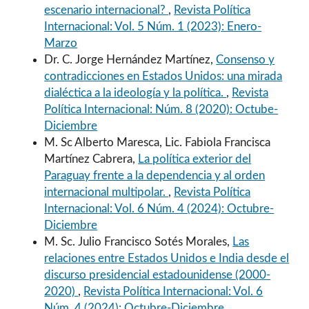
escenario internacional?
,
Revista Política
Internacional: Vol. 5 Núm. 1 (2023): Enero-
Marzo
Dr. C. Jorge Hernández Martínez,
Consenso y
contradicciones en Estados Unidos: una mirada
dialéctica a la ideología y la política.
,
Revista
Política Internacional: Núm. 8 (2020): Octube-
Diciembre
M. Sc Alberto Maresca, Lic. Fabiola Francisca
Martínez Cabrera,
La política exterior del
Paraguay frente a la dependencia y al orden
internacional multipolar.
,
Revista Política
Internacional: Vol. 6 Núm. 4 (2024): Octubre-
Diciembre
M. Sc. Julio Francisco Sotés Morales,
Las
relaciones entre Estados Unidos e India desde el
discurso presidencial estadounidense (2000-
2020)
,
Revista Política Internacional: Vol. 6
Núm. 4 (2024): Octubre-Diciembre