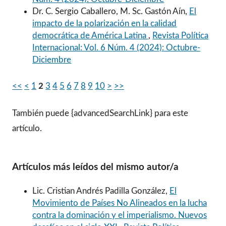
Dr. C. Sergio Caballero, M. Sc. Gastón Aín,
El
impacto de la polarización en la calidad
democrática de América Latina
,
Revista Política
Internacional: Vol. 6 Núm. 4 (2024): Octubre-
Diciembre
<<
<
1
2
3
4
5
6
7
8
9
10
>
>>
También puede {advancedSearchLink} para este
artículo.
Artículos más leídos del mismo autor/a
Lic. Cristian Andrés Padilla González,
El
Movimiento de Países No Alineados en la lucha
contra la dominación y el imperialismo. Nuevos