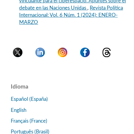
vinculante para el ciberespacio. Apuntes sobre el
debate en las Naciones Unidas
,
Revista Política
Internacional: Vol. 6 Núm. 1 (2024): ENERO-
MARZO
Idioma
Español (España)
English
Français (France)
Português (Brasil)