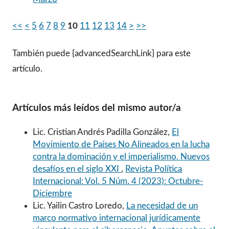
<<
<
5
6
7
8
9
10
11
12
13
14
>
>>
También puede {advancedSearchLink} para este
artículo.
Artículos más leídos del mismo autor/a
Lic. Cristian Andrés Padilla González,
El
Movimiento de Países No Alineados en la lucha
contra la dominación y el imperialismo. Nuevos
desafíos en el siglo XXI
,
Revista Política
Internacional: Vol. 5 Núm. 4 (2023): Octubre-
Diciembre
Lic. Yailin Castro Loredo,
La necesidad de un
marco normativo internacional jurídicamente