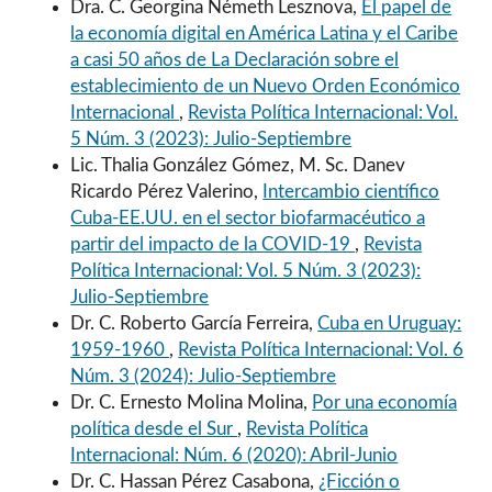
Dra. C. Georgina Németh Lesznova,
El papel de
la economía digital en América Latina y el Caribe
a casi 50 años de La Declaración sobre el
establecimiento de un Nuevo Orden Económico
Internacional
,
Revista Política Internacional: Vol.
5 Núm. 3 (2023): Julio-Septiembre
Lic. Thalia González Gómez, M. Sc. Danev
Ricardo Pérez Valerino,
Intercambio científico
Cuba-EE.UU. en el sector biofarmacéutico a
partir del impacto de la COVID-19
,
Revista
Política Internacional: Vol. 5 Núm. 3 (2023):
Julio-Septiembre
Dr. C. Roberto García Ferreira,
Cuba en Uruguay:
1959-1960
,
Revista Política Internacional: Vol. 6
Núm. 3 (2024): Julio-Septiembre
Dr. C. Ernesto Molina Molina,
Por una economía
política desde el Sur
,
Revista Política
Internacional: Núm. 6 (2020): Abril-Junio
Dr. C. Hassan Pérez Casabona,
¿Ficción o