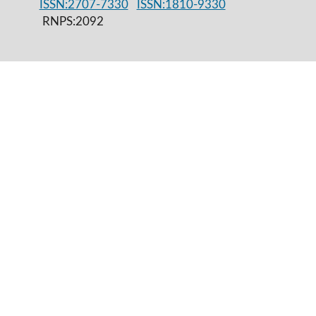
ISSN:2707-7330
ISSN:1810-9330
RNPS:2092