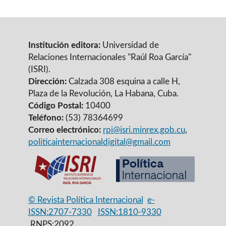
Institución editora:
Universidad de
Relaciones Internacionales "Raúl Roa García"
(ISRI).
Dirección:
Calzada 308 esquina a calle H,
Plaza de la Revolución, La Habana, Cuba.
Código Postal:
10400
Teléfono:
(53) 78364699
Correo electrónico:
rpi@isri.minrex.gob.cu
,
politicainternacionaldigital@gmail.com
© Revista Política Internacional
e-
ISSN:2707-7330
ISSN:1810-9330
RNPS:2092