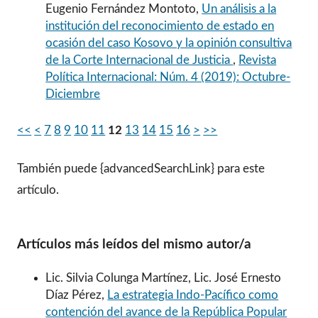
Eugenio Fernández Montoto,
Un análisis a la
institución del reconocimiento de estado en
ocasión del caso Kosovo y la opinión consultiva
de la Corte Internacional de Justicia
,
Revista
Política Internacional: Núm. 4 (2019): Octubre-
Diciembre
<<
<
7
8
9
10
11
12
13
14
15
16
>
>>
También puede {advancedSearchLink} para este
artículo.
Artículos más leídos del mismo autor/a
Lic. Silvia Colunga Martínez, Lic. José Ernesto
Díaz Pérez,
La estrategia Indo-Pacífico como
contención del avance de la República Popular