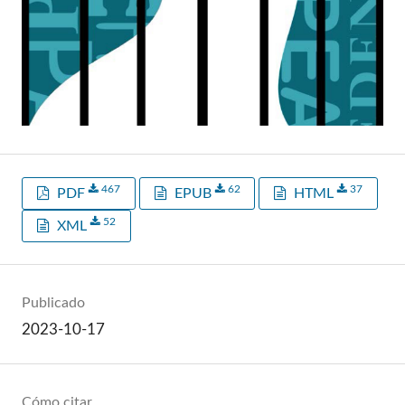
467
62
37
PDF
EPUB
HTML
52
XML
Publicado
2023-10-17
Cómo citar