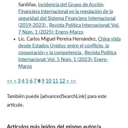
Sardiñas,
Incidencia del Grupo de Acción
Financiera Internacional en la regulación de la
seguridad del Sistema Financiero Internacional
(2019-2023)
,
Revista Política Internacional: Vol.
7 Núm. 1 (2025): Enero-Marzo
Lic. Carlos Miguel Pereira Hernández,
China vista
desde Estados Unidos: entre el conflicto, la
cooperación y la competencia
,
Revista Política
Internacional: Vol. 5 Núm. 1 (2023): Enero-
Marzo
<<
<
3
4
5
6
7
8
9
10
11
12
>
>>
También puede {advancedSearchLink} para este
artículo.
Artículos más leídos del mismo autor/a