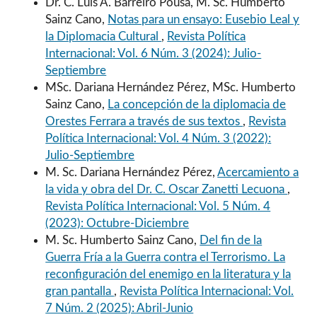
Dr. C. Luis A. Barreiro Pousa, M. Sc. Humberto
Sainz Cano,
Notas para un ensayo: Eusebio Leal y
la Diplomacia Cultural
,
Revista Política
Internacional: Vol. 6 Núm. 3 (2024): Julio-
Septiembre
MSc. Dariana Hernández Pérez, MSc. Humberto
Sainz Cano,
La concepción de la diplomacia de
Orestes Ferrara a través de sus textos
,
Revista
Política Internacional: Vol. 4 Núm. 3 (2022):
Julio-Septiembre
M. Sc. Dariana Hernández Pérez,
Acercamiento a
la vida y obra del Dr. C. Oscar Zanetti Lecuona
,
Revista Política Internacional: Vol. 5 Núm. 4
(2023): Octubre-Diciembre
M. Sc. Humberto Sainz Cano,
Del fin de la
Guerra Fría a la Guerra contra el Terrorismo. La
reconfiguración del enemigo en la literatura y la
gran pantalla
,
Revista Política Internacional: Vol.
7 Núm. 2 (2025): Abril-Junio