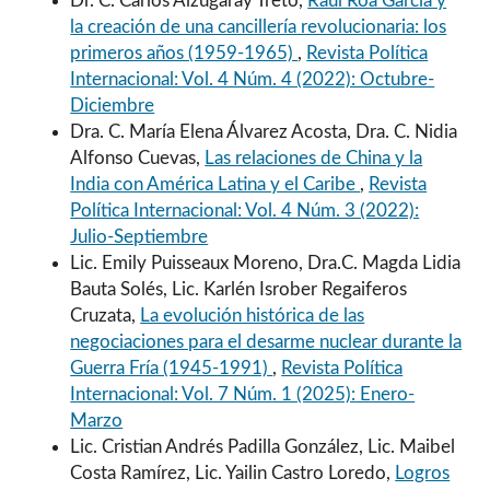
Dr. C. Carlos Alzugaray Treto,
Raúl Roa García y
la creación de una cancillería revolucionaria: los
primeros años (1959-1965)
,
Revista Política
Internacional: Vol. 4 Núm. 4 (2022): Octubre-
Diciembre
Dra. C. María Elena Álvarez Acosta, Dra. C. Nidia
Alfonso Cuevas,
Las relaciones de China y la
India con América Latina y el Caribe
,
Revista
Política Internacional: Vol. 4 Núm. 3 (2022):
Julio-Septiembre
Lic. Emily Puisseaux Moreno, Dra.C. Magda Lidia
Bauta Solés, Lic. Karlén Isrober Regaiferos
Cruzata,
La evolución histórica de las
negociaciones para el desarme nuclear durante la
Guerra Fría (1945-1991)
,
Revista Política
Internacional: Vol. 7 Núm. 1 (2025): Enero-
Marzo
Lic. Cristian Andrés Padilla González, Lic. Maibel
Costa Ramírez, Lic. Yailin Castro Loredo,
Logros