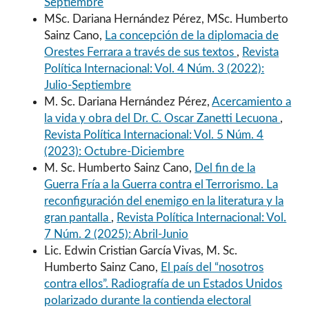
Septiembre
MSc. Dariana Hernández Pérez, MSc. Humberto
Sainz Cano,
La concepción de la diplomacia de
Orestes Ferrara a través de sus textos
,
Revista
Política Internacional: Vol. 4 Núm. 3 (2022):
Julio-Septiembre
M. Sc. Dariana Hernández Pérez,
Acercamiento a
la vida y obra del Dr. C. Oscar Zanetti Lecuona
,
Revista Política Internacional: Vol. 5 Núm. 4
(2023): Octubre-Diciembre
M. Sc. Humberto Sainz Cano,
Del fin de la
Guerra Fría a la Guerra contra el Terrorismo. La
reconfiguración del enemigo en la literatura y la
gran pantalla
,
Revista Política Internacional: Vol.
7 Núm. 2 (2025): Abril-Junio
Lic. Edwin Cristian García Vivas, M. Sc.
Humberto Sainz Cano,
El país del “nosotros
contra ellos”. Radiografía de un Estados Unidos
polarizado durante la contienda electoral