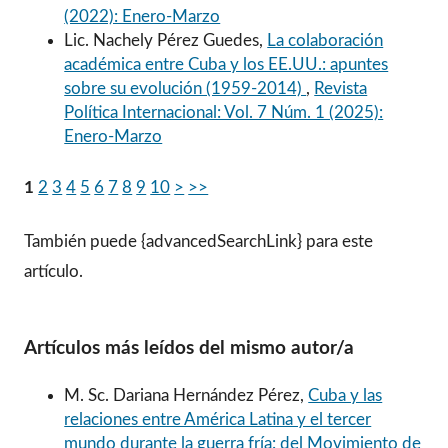
(2022): Enero-Marzo
Lic. Nachely Pérez Guedes,
La colaboración
académica entre Cuba y los EE.UU.: apuntes
sobre su evolución (1959-2014)
,
Revista
Política Internacional: Vol. 7 Núm. 1 (2025):
Enero-Marzo
1
2
3
4
5
6
7
8
9
10
>
>>
También puede {advancedSearchLink} para este
artículo.
Artículos más leídos del mismo autor/a
M. Sc. Dariana Hernández Pérez,
Cuba y las
relaciones entre América Latina y el tercer
mundo durante la guerra fría: del Movimiento de