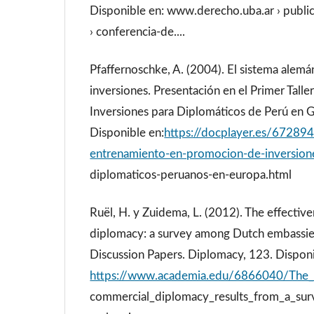
Disponible en: www.derecho.uba.ar › publica
› conferencia-de....
Pfaffernoschke, A. (2004). El sistema alemán
inversiones. Presentación en el Primer Tall
Inversiones para Diplomáticos de Perú en G
Disponible en:
https://docplayer.es/67289
entrenamiento-en-promocion-de-inversion
diplomaticos-peruanos-en-europa.html
Ruël, H. y Zuidema, L. (2012). The effectiv
diplomacy: a survey among Dutch embassies
Discussion Papers. Diplomacy, 123. Disponi
https://www.academia.edu/6866040/The_e
commercial_diplomacy_results_from_a_su