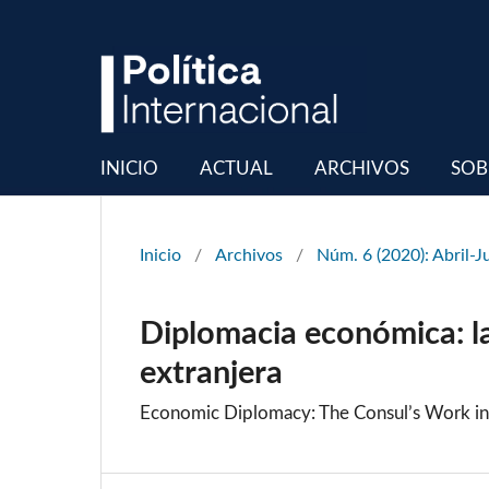
INICIO
ACTUAL
ARCHIVOS
SOB
Inicio
/
Archivos
/
Núm. 6 (2020): Abril-J
Diplomacia económica: la 
extranjera
Economic Diplomacy: The Consul’s Work in