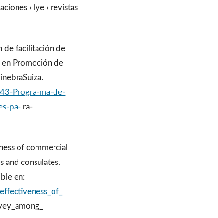
ciones › lye › revistas
 de facilitación de
er en Promoción de
inebraSuiza.
443-Progra-ma-de-
es-pa-
ra-
eness of commercial
 and consulates.
ble en:
ffectiveness_of_
rvey_among_