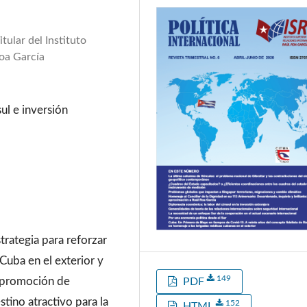
ular del Instituto
Roa García
ul e inversión
trategia para reforzar
Cuba en el exterior y
149
a promoción de
PDF
tino atractivo para la
152
HTML