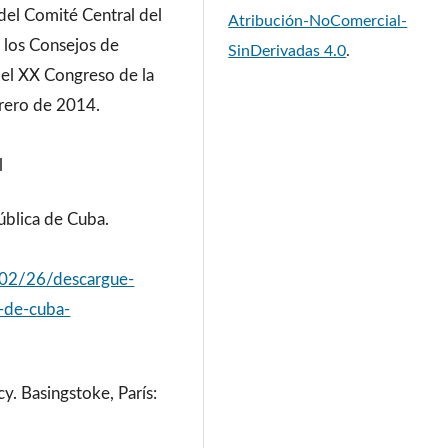
 del Comité Central del
Atribución-NoComercial-
 los Consejos de
SinDerivadas 4.0
.
del XX Congreso de la
brero de 2014.
l
ública de Cuba.
/02/26/descargue-
a-de-cuba-
cy. Basingstoke, París: