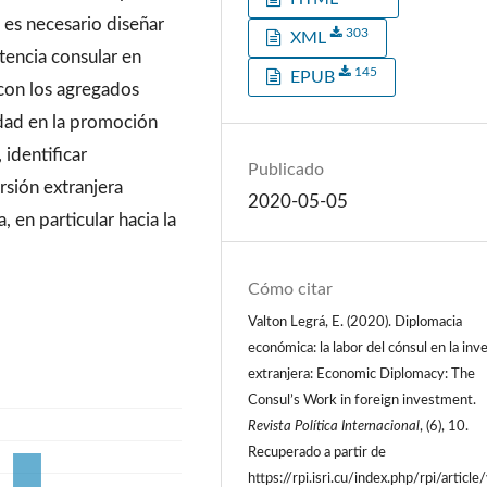
o es necesario diseñar
303
XML
stencia consular en
145
EPUB
 con los agregados
idad en la promoción
 identificar
Publicado
rsión extranjera
2020-05-05
, en particular hacia la
Cómo citar
Valton Legrá, E. (2020). Diplomacia
económica: la labor del cónsul en la inv
extranjera: Economic Diplomacy: The
Consul’s Work in foreign investment.
Revista Política Internacional
, (6), 10.
Recuperado a partir de
https://rpi.isri.cu/index.php/rpi/article