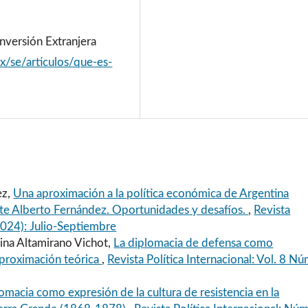
nversión Extranjera
/se/articulos/que-es-
ez,
Una aproximación a la política económica de Argentina
nte Alberto Fernández. Oportunidades y desafíos.
,
Revista
(2024): Julio-Septiembre
lina Altamirano Vichot,
La diplomacia de defensa como
 aproximación teórica
,
Revista Política Internacional: Vol. 8 Nú
omacia como expresión de la cultura de resistencia en la