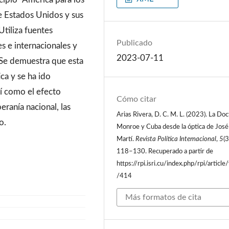
e Estados Unidos y sus
Utiliza fuentes
Publicado
s e internacionales y
2023-07-11
 Se demuestra que esta
ca y se ha ido
sí como el efecto
Cómo citar
eranía nacional, las
Arias Rivera, D. C. M. L. (2023). La Doc
o.
Monroe y Cuba desde la óptica de José
Martí.
Revista Política Internacional
,
5
(3
118–130. Recuperado a partir de
https://rpi.isri.cu/index.php/rpi/article
/414
Más formatos de cita