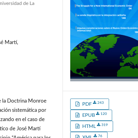
niversidad de La
é Martí,
 de la Doctrina Monroe
243
PDF
ción sistemática por
120
EPUB
izando en el caso de
319
HTML
ítico de José Martí
76
XML
ncipio “América para los