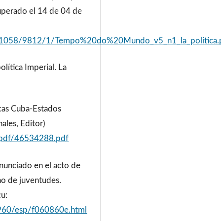
ecuperado el 14 de 04 de
eam/11058/9812/1/Tempo%20do%20Mundo_v5_n1_la_politica.
lítica Imperial. La
cas Cuba-Estados
nales, Editor)
d/pdf/46534288.pdf
nunciado en el acto de
no de juventudes.
u:
1960/esp/f060860e.html