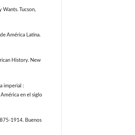
y Wants. Tucson,
e América Latina.
ican History. New
.
a imperial :
América en el siglo
 1875-1914. Buenos