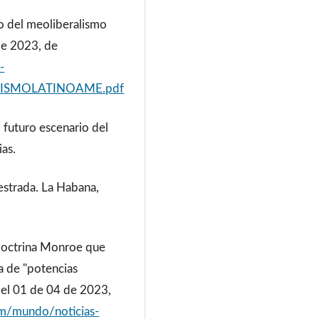
to del meoliberalismo
de 2023, de
-
ISMOLATINOAME.pdf
l futuro escenario del
ias.
uestrada. La Habana,
 doctrina Monroe que
a de "potencias
 el 01 de 04 de 2023,
m/mundo/noticias-