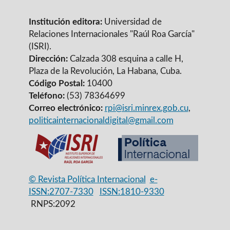
Institución editora:
Universidad de
Relaciones Internacionales "Raúl Roa García"
(ISRI).
Dirección:
Calzada 308 esquina a calle H,
Plaza de la Revolución, La Habana, Cuba.
Código Postal:
10400
Teléfono:
(53) 78364699
Correo electrónico:
rpi@isri.minrex.gob.cu
,
politicainternacionaldigital@gmail.com
© Revista Política Internacional
e-
ISSN:2707-7330
ISSN:1810-9330
RNPS:2092