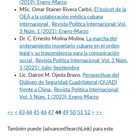
(2019): Enero-Marzo
MSc. Omar Stainer Rivera Carbó,
El boicot de la
OEA a la colaboración médica cubana
internacional
,
Revista Política Internacional: Vol.
3 Núm. 1 (2021): Enero-Marzo
Dr. C. Ernesto Molina Molina,
La marcha del
ordenamiento monetario cubano en el orden
legal y su trascendencia para la comunicación
social
,
Revista Política Internacional: Vol. 3 Núm.
3 (2021): Julio-Septiembre
Lic. Dairon M. Ojeda Bravo,
Perspectivas del
Diálogo de Seguridad Cuadrilateral (QUAD)
frente a China
,
Revista Política Internacional:
Vol. 5 Núm. 1 (2023): Enero-Marzo
<<
<
43
44
45
46
47
48
49
50
51
52
>
>>
También puede {advancedSearchLink} para este