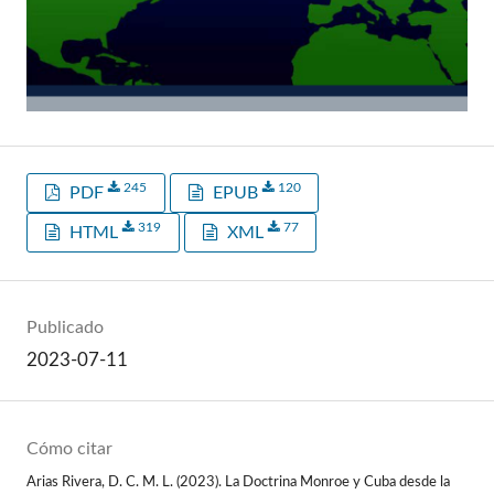
245
120
PDF
EPUB
319
77
HTML
XML
Publicado
2023-07-11
Cómo citar
Arias Rivera, D. C. M. L. (2023). La Doctrina Monroe y Cuba desde la