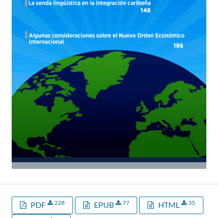
228
77
35
PDF
EPUB
HTML