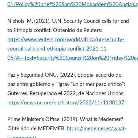
01/Policy%20brief%20Sara%20Mokaddem%20Anglais.
Nichols, M. (2021). U.N. Security Council calls for end
to Ethiopia conflict. Obtenido de Reuters:
https://www.reuters.com/world/africa/un-security-
council-calls-end-ethiopia-conflict-2021-11-
05/#:~:text=Security%20Council%20on%20Friday%20cal
Paz y Seguridad ONU. (2022). Etiopía: acuerdo de
paz entre gobierno y Tigray "un primer paso crítico":
Guterres. Recuperado el 2022, de Naciones Unidas:
https://news.un.org/en/history/2022/11/1130137
Prime Minister’s Office. (2019). What is Medemer?
Obtenido de MEDEMER:
https://medemer.et/what-
is-medemer/