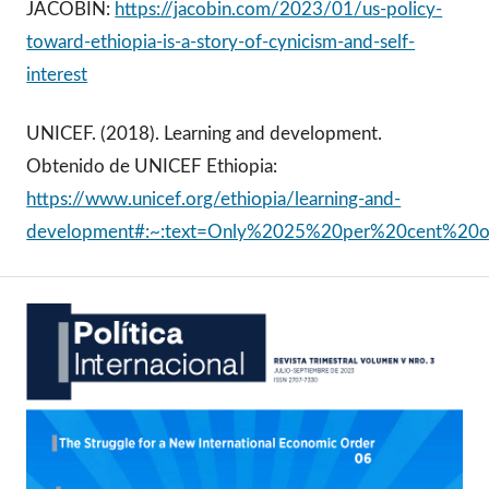
JACOBIN:
https://jacobin.com/2023/01/us-policy-
toward-ethiopia-is-a-story-of-cynicism-and-self-
interest
UNICEF. (2018). Learning and development.
Obtenido de UNICEF Ethiopia:
https://www.unicef.org/ethiopia/learning-and-
development#:~:text=Only%2025%20per%20cent%20of