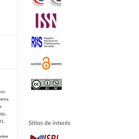
evo
fensa
e
tio.
41.
Sitios de interés
/view