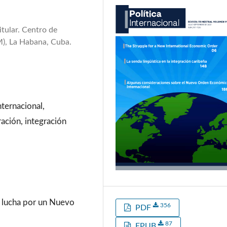
itular. Centro de
M), La Habana, Cuba.
ernacional,
ración, integración
la lucha por un Nuevo
356
PDF
87
EPUB