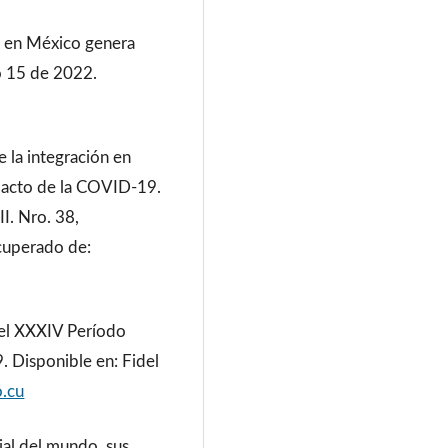
io en México genera
io 15 de 2022.
 la integración en
mpacto de la COVID-19.
I. Nro. 38,
cuperado de:
 el XXXIV Período
 Disponible en: Fidel
o.cu
ial del mundo, sus