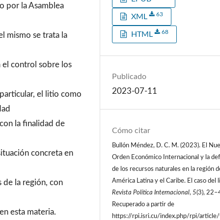
do por la Asamblea
63
XML
68
HTML
l mismo se trata la
a el control sobre los
Publicado
2023-07-11
articular, el litio como
dad
con la finalidad de
Cómo citar
Bullón Méndez, D. C. M. (2023). El Nu
 situación concreta en
Orden Económico Internacional y la de
de los recursos naturales en la región d
América Latina y el Caribe. El caso del li
de la región, con
Revista Política Internacional
,
5
(3), 22–
Recuperado a partir de
en esta materia.
https://rpi.isri.cu/index.php/rpi/article