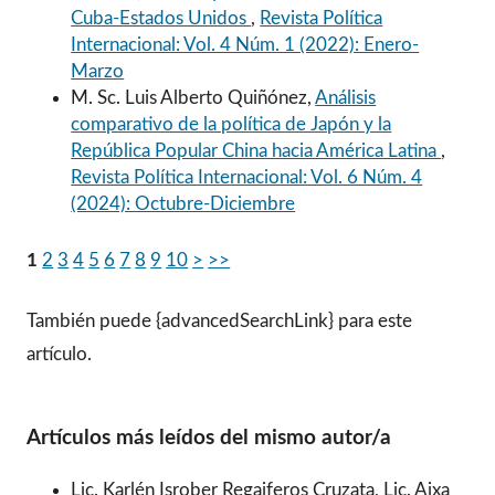
Cuba-Estados Unidos
,
Revista Política
Internacional: Vol. 4 Núm. 1 (2022): Enero-
Marzo
M. Sc. Luis Alberto Quiñónez,
Análisis
comparativo de la política de Japón y la
República Popular China hacia América Latina
,
Revista Política Internacional: Vol. 6 Núm. 4
(2024): Octubre-Diciembre
1
2
3
4
5
6
7
8
9
10
>
>>
También puede {advancedSearchLink} para este
artículo.
Artículos más leídos del mismo autor/a
Lic. Karlén Isrober Regaiferos Cruzata, Lic. Aixa