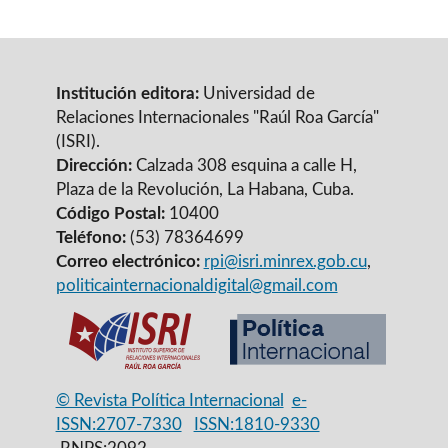
Institución editora:
Universidad de
Relaciones Internacionales "Raúl Roa García"
(ISRI).
Dirección:
Calzada 308 esquina a calle H,
Plaza de la Revolución, La Habana, Cuba.
Código Postal:
10400
Teléfono:
(53) 78364699
Correo electrónico:
rpi@isri.minrex.gob.cu
,
politicainternacionaldigital@gmail.com
© Revista Política Internacional
e-
ISSN:2707-7330
ISSN:1810-9330