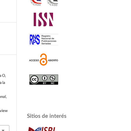
a O,
a la
onal
,
/view
Sitios de interés