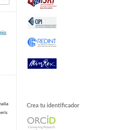
unio
malia
Crea tu identificador
eris