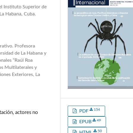
l Instituto Superior de
, La Habana, Cuba.
rativo. Profesora
versidad de La Habana y
onales “Raúl Roa
os Multilaterales y
iones Exteriores, La
154
PDF
ntación, actores no
49
EPUB
50
HTML