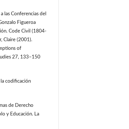
 a las Conferencias del
 Gonzalo Figueroa
ión. Code Civil (1804-
, Claire (2001).
umptions of
Studies 27, 133–150
 la codificación
emas de Derecho
blo y Educación. La