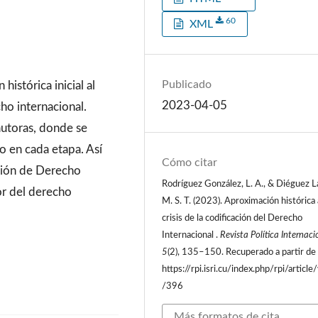
60
XML
Publicado
histórica inicial al
2023-04-05
cho internacional.
autoras, donde se
o en cada etapa. Así
Cómo citar
isión de Derecho
Rodríguez González, L. A., & Diéguez L
or del derecho
M. S. T. (2023). Aproximación histórica 
crisis de la codificación del Derecho
Internacional .
Revista Política Internaci
5
(2), 135–150. Recuperado a partir de
https://rpi.isri.cu/index.php/rpi/article
/396
Más formatos de cita