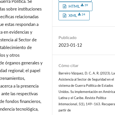
erra Política. Se
39
HTML
as sobre instituciones
24
XML
ecíficas relacionadas
que estas respondan a
za en evidencias y
Publicado
istencia al Sector de
2023-01-12
stablecimiento de
dos y otros
 de órganos generales y
Cómo citar
idad regional; el papel
Barreiro Vázquez, D. C. A. R. (2023). La
ntrenamientos,
Asistencia al Sector de Seguridad en el
 acerca a la presencia
sistema de Guerra Política de Estados
Unidos. Su implementación en Améric
 ante las respectivas
Latina y el Caribe.
Revista Política
de fondos financieros,
Internacional
,
5
(1), 149–163. Recupera
ndencia tecnológica,
partir de