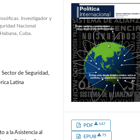
losóficas. Investigador y
eguridad Nacional
 Habana, Cuba.
al Sector de Seguridad,
rica Latina
147
PDF
 a la Asistencia al
75
EPUB