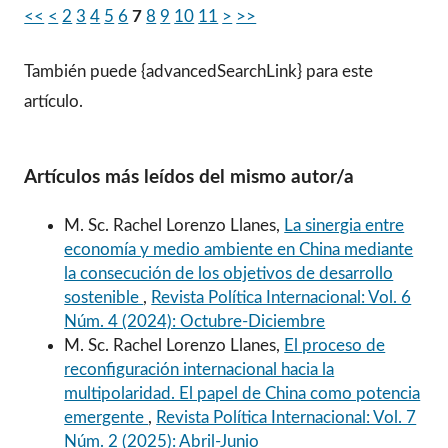
<<
<
2
3
4
5
6
7
8
9
10
11
>
>>
También puede {advancedSearchLink} para este
artículo.
Artículos más leídos del mismo autor/a
M. Sc. Rachel Lorenzo Llanes,
La sinergia entre
economía y medio ambiente en China mediante
la consecución de los objetivos de desarrollo
sostenible
,
Revista Política Internacional: Vol. 6
Núm. 4 (2024): Octubre-Diciembre
M. Sc. Rachel Lorenzo Llanes,
El proceso de
reconfiguración internacional hacia la
multipolaridad. El papel de China como potencia
emergente
,
Revista Política Internacional: Vol. 7
Núm. 2 (2025): Abril-Junio