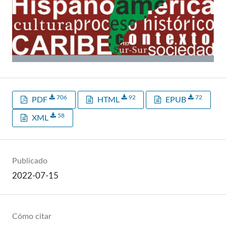
706
92
72
PDF
HTML
EPUB
58
XML
Publicado
2022-07-15
Cómo citar