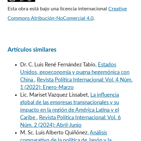
Esta obra está bajo una licencia internacional
Creative
Commons Atribución-NoComercial 4.0
.
Artículos similares
Dr. C. Luis René Fernández Tabío,
Estados
Unidos, geoeconomía y pugna hegemónica con
China
,
Revista Política Internacional: Vol. 4 Núm.
1 (2022): Enero-Marzo
Lic. Mariset Vazquez Lissabet,
La influencia
global de las empresas transnacionales y su
impacto en la región de América Latina y el
Caribe
,
Revista Política Internacional: Vol. 6
Núm. 2 (2024): Abril-Junio
M. Sc. Luis Alberto Quiñónez,
Análisis
comparativo de la política de Japón y la