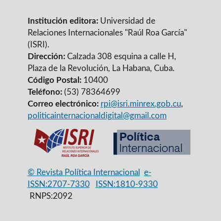
Institución editora:
Universidad de
Relaciones Internacionales "Raúl Roa García"
(ISRI).
Dirección:
Calzada 308 esquina a calle H,
Plaza de la Revolución, La Habana, Cuba.
Código Postal:
10400
Teléfono:
(53) 78364699
Correo electrónico:
rpi@isri.minrex.gob.cu
,
politicainternacionaldigital@gmail.com
© Revista Política Internacional
e-
ISSN:2707-7330
ISSN:1810-9330
RNPS:2092