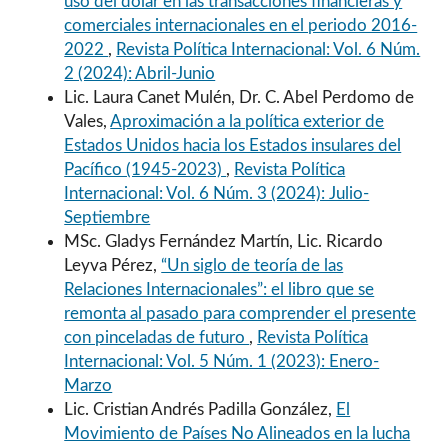
uso del dólar en las transacciones financieras y
comerciales internacionales en el periodo 2016-
2022
,
Revista Política Internacional: Vol. 6 Núm.
2 (2024): Abril-Junio
Lic. Laura Canet Mulén, Dr. C. Abel Perdomo de
Vales,
Aproximación a la política exterior de
Estados Unidos hacia los Estados insulares del
Pacífico (1945-2023)
,
Revista Política
Internacional: Vol. 6 Núm. 3 (2024): Julio-
Septiembre
MSc. Gladys Fernández Martín, Lic. Ricardo
Leyva Pérez,
“Un siglo de teoría de las
Relaciones Internacionales”: el libro que se
remonta al pasado para comprender el presente
con pinceladas de futuro
,
Revista Política
Internacional: Vol. 5 Núm. 1 (2023): Enero-
Marzo
Lic. Cristian Andrés Padilla González,
El
Movimiento de Países No Alineados en la lucha