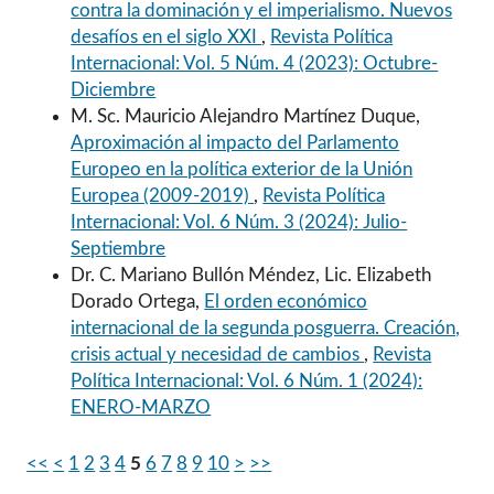
contra la dominación y el imperialismo. Nuevos
desafíos en el siglo XXI
,
Revista Política
Internacional: Vol. 5 Núm. 4 (2023): Octubre-
Diciembre
M. Sc. Mauricio Alejandro Martínez Duque,
Aproximación al impacto del Parlamento
Europeo en la política exterior de la Unión
Europea (2009-2019)
,
Revista Política
Internacional: Vol. 6 Núm. 3 (2024): Julio-
Septiembre
Dr. C. Mariano Bullón Méndez, Lic. Elizabeth
Dorado Ortega,
El orden económico
internacional de la segunda posguerra. Creación,
crisis actual y necesidad de cambios
,
Revista
Política Internacional: Vol. 6 Núm. 1 (2024):
ENERO-MARZO
<<
<
1
2
3
4
5
6
7
8
9
10
>
>>