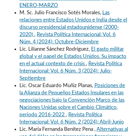
ENERO-MARZO
M. Sc. Julio Francisco Sotés Morales,
Las
relaciones entre Estados Unidos e India desde el
discurso presidencial estadounidense (2000-
2020)
,
Revista Política Internacional: Vol. 6
Núm. 4 (2024): Octubre-Diciembre
Lic. Lilianne Sánchez Rodríguez,
El gasto militar
global y el papel de Estados Unidos. Su impacto
en el actual contexto de crisis
,
Revista Política
Internacional: Vol. 6 Núm. 3 (2024): Julio-
Septiembre
Lic. Oscar Eduardo Muñiz Planas,
Posiciones de
la Alianza de Pequeños Estados Insulares en las
negociaciones bajo la Convención Marco de las
Naciones Unidas sobre el Cambio Climático,
periodo 2016-2022
,
Revista Política
Internacional: Vol. 6 Núm. 2 (2024): Abril-Junio
Lic. María Fernanda Benítez Pena ,
Alternativas al