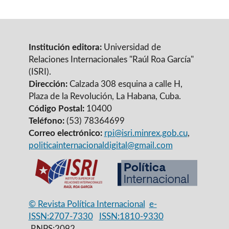
Institución editora:
Universidad de
Relaciones Internacionales "Raúl Roa García"
(ISRI).
Dirección:
Calzada 308 esquina a calle H,
Plaza de la Revolución, La Habana, Cuba.
Código Postal:
10400
Teléfono:
(53) 78364699
Correo electrónico:
rpi@isri.minrex.gob.cu
,
politicainternacionaldigital@gmail.com
© Revista Política Internacional
e-
ISSN:2707-7330
ISSN:1810-9330
RNPS:2092