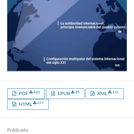
420
85
121
PDF
EPUB
XML
677
HTML
Publicado