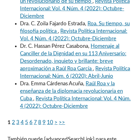
un revolucionario de su tiempo
,
Revista Política
Internacional: Vol. 4 Núm. 4 (2022): Octubre-
Diciembre
Dra. C. Zoila Fajardo Estrada,
Roa. Su tiempo, su
filosofía política
,
Revista Política Internacional:
Vol. 4 Núm. 4 (2022): Octubre-Diciembre
Dr. C. Hassan Pérez Casabona,
Homenaje al
Canciller de la Dignidad en su 113 Aniversario:
Desordenado, inquieto y brillante: breve
aproximación a Raúl Roa García
,
Revista Política
Internacional: Núm. 6 (2020): Abril-Junio
Dra. Emma Cárdenas Acuña,
Raúl Roa y la
enseñanza de la diplomacia revolucionaria en
Cuba
,
Revista Política Internacional: Vol. 4 Núm.
4 (2022): Octubre-Diciembre
1
2
3
4
5
6
7
8
9
10
>
>>
También puede {advancedSearchLink} para este