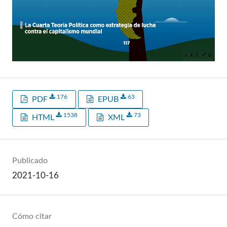
176
63
PDF
EPUB
1538
73
HTML
XML
Publicado
2021-10-16
Cómo citar