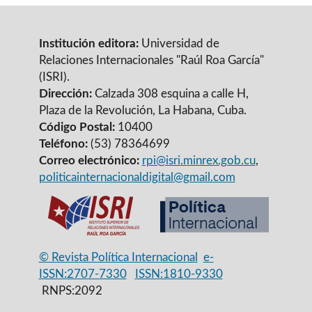
Institución editora:
Universidad de
Relaciones Internacionales "Raúl Roa García"
(ISRI).
Dirección:
Calzada 308 esquina a calle H,
Plaza de la Revolución, La Habana, Cuba.
Código Postal:
10400
Teléfono:
(53) 78364699
Correo electrónico:
rpi@isri.minrex.gob.cu
,
politicainternacionaldigital@gmail.com
© Revista Política Internacional
e-
ISSN:2707-7330
ISSN:1810-9330
RNPS:2092