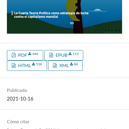
446
113
PDF
EPUB
536
86
HTML
XML
Publicado
2021-10-16
Cómo citar