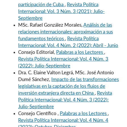
participación de Cuba
,
Revista Política
Internacional: Vol. 3 Núm. 3 (2021): Julio-
Septiembre
MSc. Rafael González Morales,
Análisis de las
relaciones internacionales: aproximación a sus
fundamentos teóricos
,
Revista Política
Internacional: Vol. 4 Núm. 2 (2022): Abril - Junio
Consejo Editorial,
Palabras a los Lectores
,
Revista Política Internacional: Vol. 4 Núm. 3
(2022): Julio-Septiembre
Dra. C. Elaine Valton Legrá, MSc. José Antonio
Dumé Sánchez,
Impacto de las transformaciones
legislativas en la captación de los flujos de
inversión extranjera directa en China
,
Revista
Política Internacional: Vol. 4 Núm. 3 (2022):
Julio-Septiembre
Consejo Científico ,
Palabras a los Lectores
,
Revista Política Internacional: Vol. 4 Núm. 4