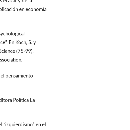
 el azar y de la
plicación en economía.
.
sychological
e”. En Koch, S. y
 Science (75-99).
ssociation.
n el pensamiento
ditora Política La
el “izquierdismo” en el