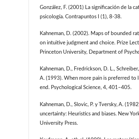
González, F. (2001) La significación de la ca
psicología. Contrapuntos I (1), 8-38.
Kahneman, D. (2002). Maps of bounded rati
on intuitive judgment and choice. Prize Le
Princeton University, Department of Psych
Kahneman, D., Fredrickson, D. L., Schreiber,
A. (1993). When more pain is preferred to l
end. Psychological Science, 4, 401–405.
Kahneman, D., Slovic, P. y Tversky, A. (198
uncertainty: Heuristics and biases. New Yo
University Press.