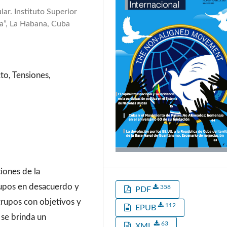
ar. Instituto Superior
ía”, La Habana, Cuba
to, Tensiones,
iones de la
rupos en desacuerdo y
358
PDF
grupos con objetivos y
112
EPUB
 se brinda un
63
XML