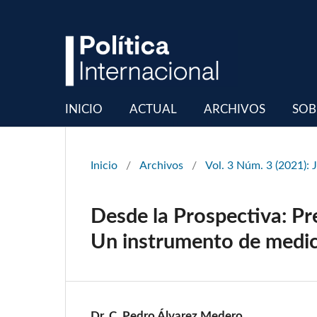
INICIO
ACTUAL
ARCHIVOS
SOB
Inicio
/
Archivos
/
Vol. 3 Núm. 3 (2021): 
Desde la Prospectiva: Pr
Un instrumento de medic
Dr. C. Pedro Álvarez Medero