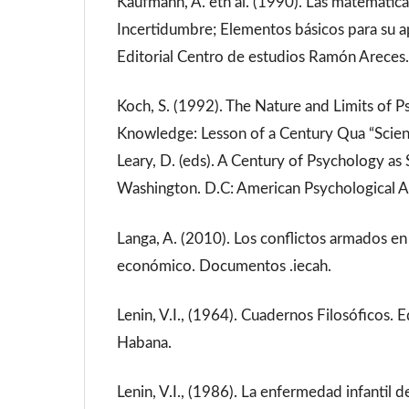
Kaufmann, A. eth al. (1990). Las matemáticas
Incertidumbre; Elementos básicos para su a
Editorial Centro de estudios Ramón Areces
Koch, S. (1992). The Nature and Limits of P
Knowledge: Lesson of a Century Qua “Scienc
Leary, D. (eds). A Century of Psychology as
Washington. D.C: American Psychological A
Langa, A. (2010). Los conflictos armados e
económico. Documentos .iecah.
Lenin, V.I., (1964). Cuadernos Filosóficos. E
Habana.
Lenin, V.I., (1986). La enfermedad infantil d