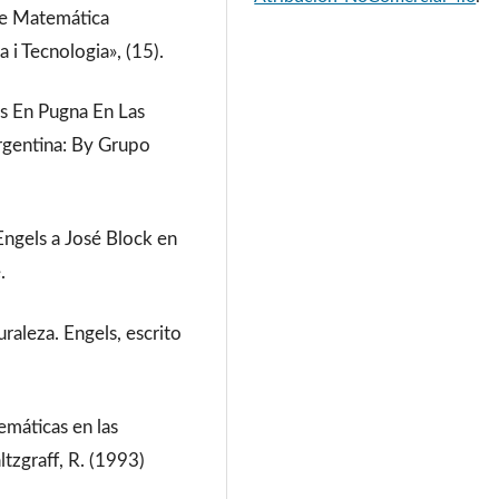
 de Matemática
 i Tecnologia», (15).
ías En Pugna En Las
Argentina: By Grupo
Engels a José Block en
.
uraleza. Engels, escrito
emáticas en las
tzgraff, R. (1993)