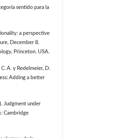
tegoría sentido para la
onality: a perspective
cture, December 8.
ology, Princeton. USA.
 C. A. y Redelmeier, D.
ess: Adding a better
2). Judgment under
rk: Cambridge