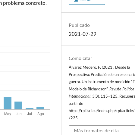
un problema concreto.
Publicado
2021-07-29
Cómo citar
Álvarez Medero, P. (2021). Desde la
Prospectiva: Predicción de un escenari
guerra. Un instrumento de medición “E
Modelo de Richardson”.
Revista Política
Internacional
,
3
(3), 115–125. Recupera
partir de
https://rpi.isri.cu/index.php/rpi/article
/225
Más formatos de cita