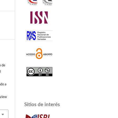
o de
l
do a
/view
Sitios de interés