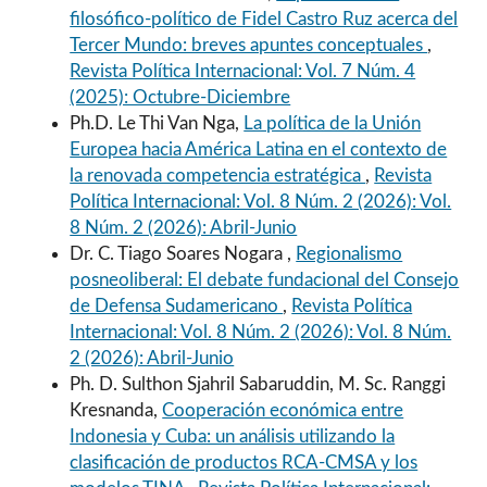
filosófico-político de Fidel Castro Ruz acerca del
Tercer Mundo: breves apuntes conceptuales
,
Revista Política Internacional: Vol. 7 Núm. 4
(2025): Octubre-Diciembre
Ph.D. Le Thi Van Nga,
La política de la Unión
Europea hacia América Latina en el contexto de
la renovada competencia estratégica
,
Revista
Política Internacional: Vol. 8 Núm. 2 (2026): Vol.
8 Núm. 2 (2026): Abril-Junio
Dr. C. Tiago Soares Nogara ,
Regionalismo
posneoliberal: El debate fundacional del Consejo
de Defensa Sudamericano
,
Revista Política
Internacional: Vol. 8 Núm. 2 (2026): Vol. 8 Núm.
2 (2026): Abril-Junio
Ph. D. Sulthon Sjahril Sabaruddin, M. Sc. Ranggi
Kresnanda,
Cooperación económica entre
Indonesia y Cuba: un análisis utilizando la
clasificación de productos RCA-CMSA y los