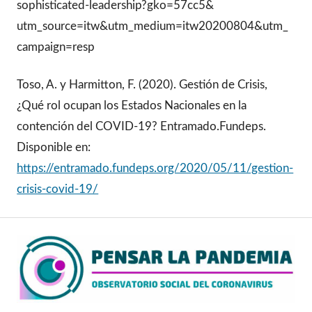
sophisticated-leadership?gko=57cc5&
utm_source=itw&utm_medium=itw20200804&utm_
campaign=resp
Toso, A. y Harmitton, F. (2020). Gestión de Crisis,
¿Qué rol ocupan los Estados Nacionales en la
contención del COVID-19? Entramado.Fundeps.
Disponible en:
https://entramado.fundeps.org/2020/05/11/gestion-
crisis-covid-19/