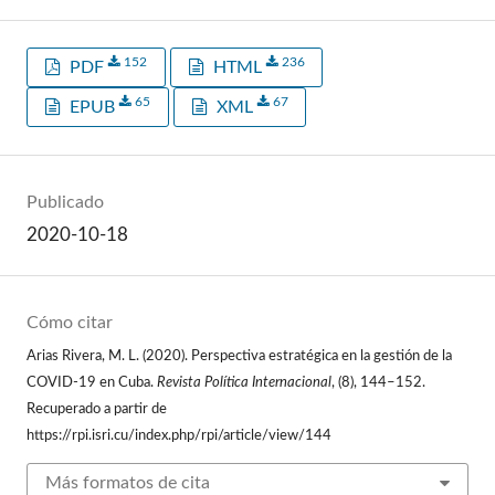
152
236
PDF
HTML
65
67
EPUB
XML
Publicado
2020-10-18
Cómo citar
Arias Rivera, M. L. (2020). Perspectiva estratégica en la gestión de la
COVID-19 en Cuba.
Revista Política Internacional
, (8), 144–152.
Recuperado a partir de
https://rpi.isri.cu/index.php/rpi/article/view/144
Más formatos de cita