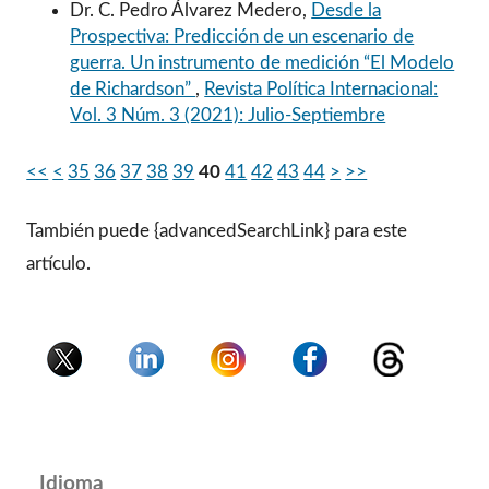
Dr. C. Pedro Álvarez Medero,
Desde la
Prospectiva: Predicción de un escenario de
guerra. Un instrumento de medición “El Modelo
de Richardson”
,
Revista Política Internacional:
Vol. 3 Núm. 3 (2021): Julio-Septiembre
<<
<
35
36
37
38
39
40
41
42
43
44
>
>>
También puede {advancedSearchLink} para este
artículo.
Idioma