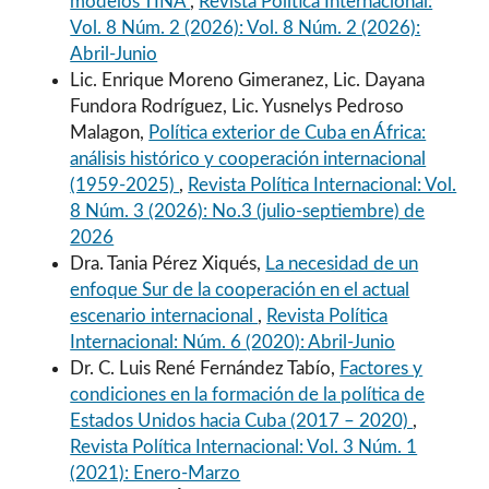
modelos TINA
,
Revista Política Internacional:
Vol. 8 Núm. 2 (2026): Vol. 8 Núm. 2 (2026):
Abril-Junio
Lic. Enrique Moreno Gimeranez, Lic. Dayana
Fundora Rodríguez, Lic. Yusnelys Pedroso
Malagon,
Política exterior de Cuba en África:
análisis histórico y cooperación internacional
(1959-2025)
,
Revista Política Internacional: Vol.
8 Núm. 3 (2026): No.3 (julio-septiembre) de
2026
Dra. Tania Pérez Xiqués,
La necesidad de un
enfoque Sur de la cooperación en el actual
escenario internacional
,
Revista Política
Internacional: Núm. 6 (2020): Abril-Junio
Dr. C. Luis René Fernández Tabío,
Factores y
condiciones en la formación de la política de
Estados Unidos hacia Cuba (2017 – 2020)
,
Revista Política Internacional: Vol. 3 Núm. 1
(2021): Enero-Marzo