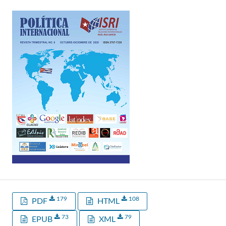
179
108
PDF
HTML
73
79
EPUB
XML