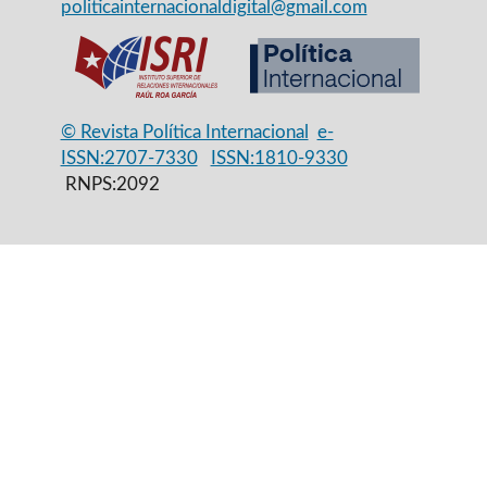
politicainternacionaldigital@gmail.com
© Revista Política Internacional
e-
ISSN:2707-7330
ISSN:1810-9330
RNPS:2092