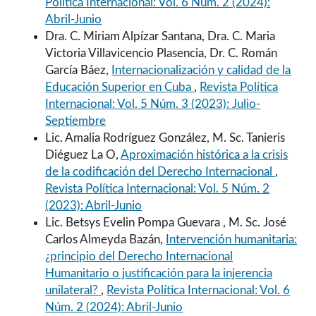
Política Internacional: Vol. 6 Núm. 2 (2024):
Abril-Junio
Dra. C. Miriam Alpízar Santana, Dra. C. Maria
Victoria Villavicencio Plasencia, Dr. C. Román
García Báez,
Internacionalización y calidad de la
Educación Superior en Cuba
,
Revista Política
Internacional: Vol. 5 Núm. 3 (2023): Julio-
Septiembre
Lic. Amalia Rodríguez González, M. Sc. Tanieris
Diéguez La O,
Aproximación histórica a la crisis
de la codificación del Derecho Internacional
,
Revista Política Internacional: Vol. 5 Núm. 2
(2023): Abril-Junio
Lic. Betsys Evelin Pompa Guevara , M. Sc. José
Carlos Almeyda Bazán,
Intervención humanitaria:
¿principio del Derecho Internacional
Humanitario o justificación para la injerencia
unilateral?
,
Revista Política Internacional: Vol. 6
Núm. 2 (2024): Abril-Junio