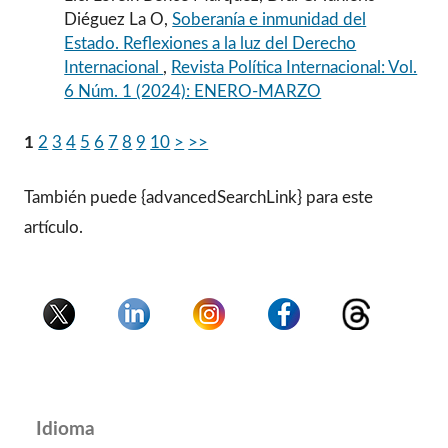
Diéguez La O,
Soberanía e inmunidad del
Estado. Reflexiones a la luz del Derecho
Internacional
,
Revista Política Internacional: Vol.
6 Núm. 1 (2024): ENERO-MARZO
1
2
3
4
5
6
7
8
9
10
>
>>
También puede {advancedSearchLink} para este
artículo.
Idioma