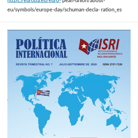
https://europa.eu/euro-
pean-union/about-
eu/symbols/europe-day/schuman-decla- ration_es