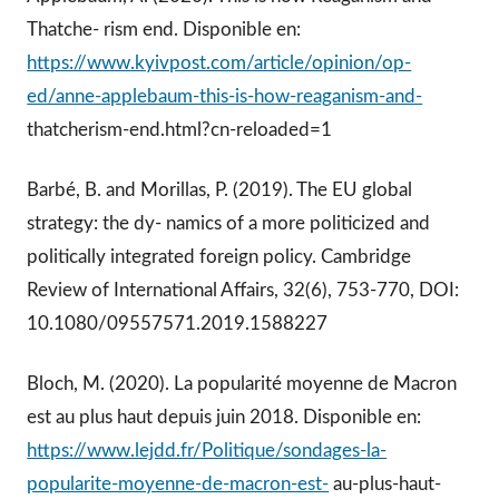
Thatche- rism end. Disponible en:
https://www.kyivpost.com/article/opinion/op-
ed/anne-applebaum-this-is-how-reaganism-and-
thatcherism-end.html?cn-reloaded=1
Barbé, B. and Morillas, P. (2019). The EU global
strategy: the dy- namics of a more politicized and
politically integrated foreign policy. Cambridge
Review of International Affairs, 32(6), 753-770, DOI:
10.1080/09557571.2019.1588227
Bloch, M. (2020). La popularité moyenne de Macron
est au plus haut depuis juin 2018. Disponible en:
https://www.lejdd.fr/Politique/sondages-la-
popularite-moyenne-de-macron-est-
au-plus-haut-