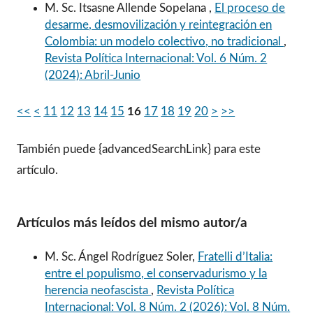
M. Sc. Itsasne Allende Sopelana ,
El proceso de
desarme, desmovilización y reintegración en
Colombia: un modelo colectivo, no tradicional
,
Revista Política Internacional: Vol. 6 Núm. 2
(2024): Abril-Junio
<<
<
11
12
13
14
15
16
17
18
19
20
>
>>
También puede {advancedSearchLink} para este
artículo.
Artículos más leídos del mismo autor/a
M. Sc. Ángel Rodríguez Soler,
Fratelli d’Italia:
entre el populismo, el conservadurismo y la
herencia neofascista
,
Revista Política
Internacional: Vol. 8 Núm. 2 (2026): Vol. 8 Núm.