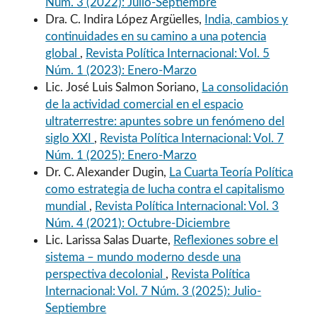
Núm. 3 (2022): Julio-Septiembre
Dra. C. Indira López Argüelles,
India, cambios y
continuidades en su camino a una potencia
global
,
Revista Política Internacional: Vol. 5
Núm. 1 (2023): Enero-Marzo
Lic. José Luis Salmon Soriano,
La consolidación
de la actividad comercial en el espacio
ultraterrestre: apuntes sobre un fenómeno del
siglo XXI
,
Revista Política Internacional: Vol. 7
Núm. 1 (2025): Enero-Marzo
Dr. C. Alexander Dugin,
La Cuarta Teoría Política
como estrategia de lucha contra el capitalismo
mundial
,
Revista Política Internacional: Vol. 3
Núm. 4 (2021): Octubre-Diciembre
Lic. Larissa Salas Duarte,
Reflexiones sobre el
sistema – mundo moderno desde una
perspectiva decolonial
,
Revista Política
Internacional: Vol. 7 Núm. 3 (2025): Julio-
Septiembre