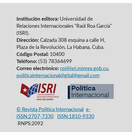
Institución editora:
Universidad de
Relaciones Internacionales "Raúl Roa García"
(ISRI).
Dirección:
Calzada 308 esquina a calle H,
Plaza de la Revolución, La Habana, Cuba.
Código Postal:
10400
Teléfono:
(53) 78364699
Correo electrónico:
rpi@isri.minrex.gob.cu
,
politicainternacionaldigital@gmail.com
© Revista Política Internacional
e-
ISSN:2707-7330
ISSN:1810-9330
RNPS:2092