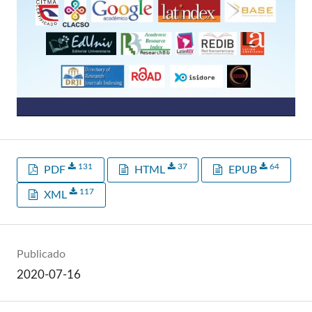
131
37
64
PDF
HTML
EPUB
117
XML
Publicado
2020-07-16