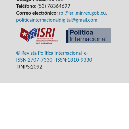
Teléfono:
(53) 78364699
Correo electrónico:
rpi@isri.minrex.gob.cu
,
politicainternacionaldigital@gmail.com
© Revista Política Internacional
e-
ISSN:2707-7330
ISSN:1810-9330
RNPS:2092