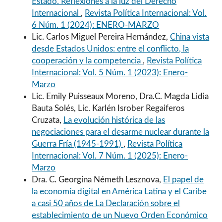
Estado. Reflexiones a la luz del Derecho
Internacional
,
Revista Política Internacional: Vol.
6 Núm. 1 (2024): ENERO-MARZO
Lic. Carlos Miguel Pereira Hernández,
China vista
desde Estados Unidos: entre el conflicto, la
cooperación y la competencia
,
Revista Política
Internacional: Vol. 5 Núm. 1 (2023): Enero-
Marzo
Lic. Emily Puisseaux Moreno, Dra.C. Magda Lidia
Bauta Solés, Lic. Karlén Isrober Regaiferos
Cruzata,
La evolución histórica de las
negociaciones para el desarme nuclear durante la
Guerra Fría (1945-1991)
,
Revista Política
Internacional: Vol. 7 Núm. 1 (2025): Enero-
Marzo
Dra. C. Georgina Németh Lesznova,
El papel de
la economía digital en América Latina y el Caribe
a casi 50 años de La Declaración sobre el
establecimiento de un Nuevo Orden Económico