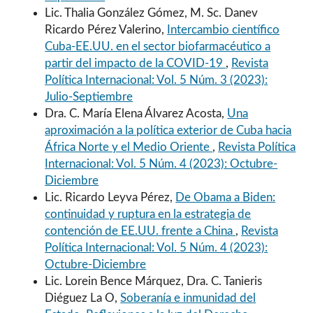
Lic. Thalia González Gómez, M. Sc. Danev
Ricardo Pérez Valerino,
Intercambio científico
Cuba-EE.UU. en el sector biofarmacéutico a
partir del impacto de la COVID-19
,
Revista
Política Internacional: Vol. 5 Núm. 3 (2023):
Julio-Septiembre
Dra. C. María Elena Álvarez Acosta,
Una
aproximación a la política exterior de Cuba hacia
África Norte y el Medio Oriente
,
Revista Política
Internacional: Vol. 5 Núm. 4 (2023): Octubre-
Diciembre
Lic. Ricardo Leyva Pérez,
De Obama a Biden:
continuidad y ruptura en la estrategia de
contención de EE.UU. frente a China
,
Revista
Política Internacional: Vol. 5 Núm. 4 (2023):
Octubre-Diciembre
Lic. Lorein Bence Márquez, Dra. C. Tanieris
Diéguez La O,
Soberanía e inmunidad del